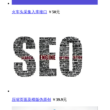
火车头采集入库接口
￥
50
元
压缩页面及模版伪原创
￥
39.9
元