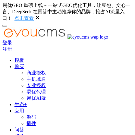
易优GEO 重磅上线 ~ 一站式GEO优化工具，让豆包、文心一
言、DeepSeek 在回答中主动推荐你的品牌，抢占AI流量入
口！
点击查看
登录
注册
模板
购买
商业授权
主机域名
专业授权
易优代理
易优AI版
生态+
应用
源码
插件
问答