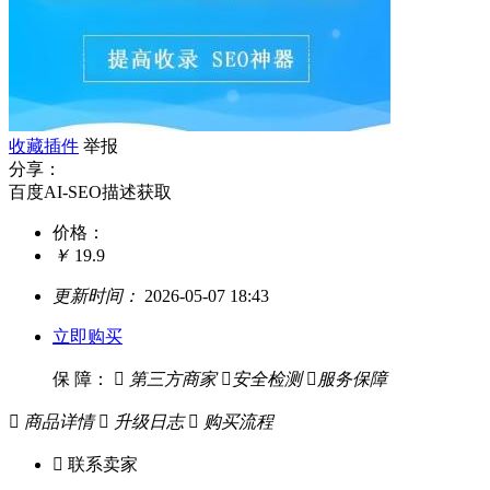
收藏插件
举报
分享：
百度AI-SEO描述获取
价格：
￥
19.9
更新时间：
2026-05-07 18:43
立即购买
保 障：

第三方商家

安全检测

服务保障

商品详情

升级日志

购买流程

联系卖家