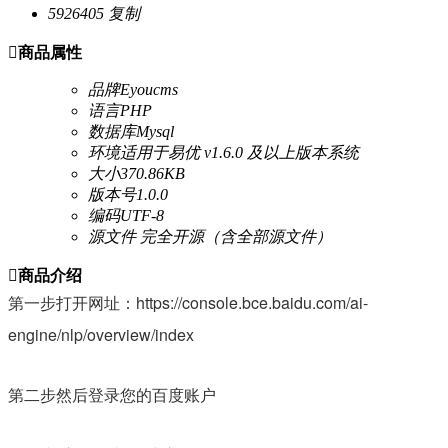
5926405
复制

商品属性
品牌
Eyoucms
语言
PHP
数据库
Mysql
环境
适用于易优 v1.6.0 及以上版本系统
大小
370.86KB
版本号
1.0.0
编码
UTF-8
源文件
完全开源（含全部源文件）

商品介绍
第一步打开网址：https://console.bce.baidu.com/ai-
engine/nlp/overview/index
第二步然后登录您的百度账户