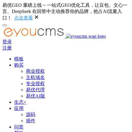
易优GEO 重磅上线 ~ 一站式GEO优化工具，让豆包、文心一
言、DeepSeek 在回答中主动推荐你的品牌，抢占AI流量入
口！
点击查看
登录
注册
模板
购买
商业授权
主机域名
专业授权
易优代理
易优AI版
生态+
应用
源码
插件
问答