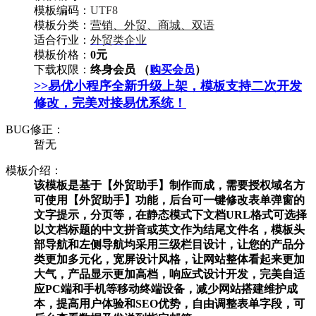
模板编码：
UTF8
模板分类：
营销、外贸、商城、双语
适合行业：
外贸类企业
模板价格：
0元
下载权限：
终身会员 （
购买会员
）
>>易优小程序全新升级上架，模板支持二次开发
修改，完美对接易优系统！
BUG修正：
暂无
模板介绍：
该模板是基于【外贸助手】制作而成，需要授权域名方
可使用【外贸助手】功能，后台可一键修改表单弹窗的
文字提示，分页等，在静态模式下文档URL格式可选择
以文档标题的中文拼音或英文作为结尾文件名，模板头
部导航和左侧导航均采用三级栏目设计，让您的产品分
类更加多元化，宽屏设计风格，让网站整体看起来更加
大气，产品显示更加高档，响应式设计开发，完美自适
应PC端和手机等移动终端设备，减少网站搭建维护成
本，提高用户体验和SEO优势，自由调整表单字段，可