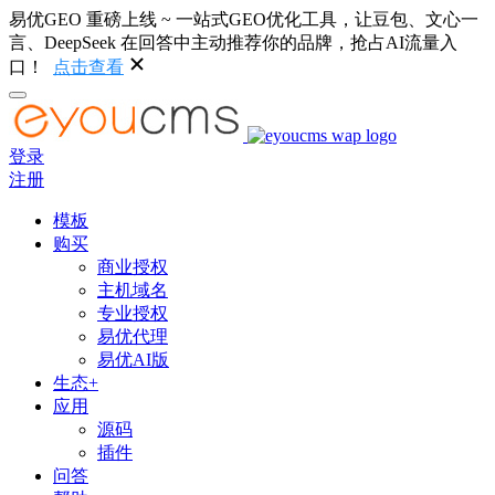
易优GEO 重磅上线 ~ 一站式GEO优化工具，让豆包、文心一
言、DeepSeek 在回答中主动推荐你的品牌，抢占AI流量入
口！
点击查看
登录
注册
模板
购买
商业授权
主机域名
专业授权
易优代理
易优AI版
生态+
应用
源码
插件
问答