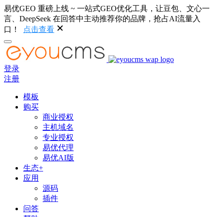
易优GEO 重磅上线 ~ 一站式GEO优化工具，让豆包、文心一
言、DeepSeek 在回答中主动推荐你的品牌，抢占AI流量入
口！
点击查看
登录
注册
模板
购买
商业授权
主机域名
专业授权
易优代理
易优AI版
生态+
应用
源码
插件
问答