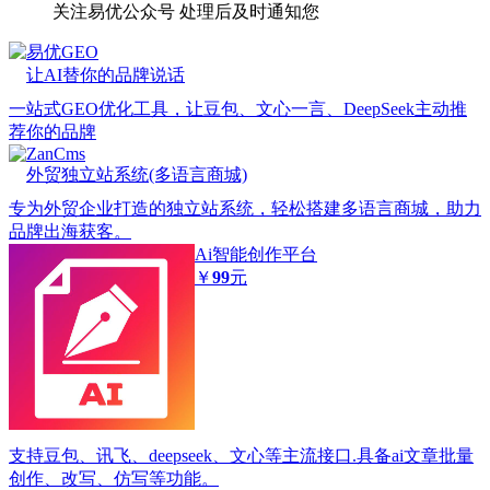
关注易优公众号
处理后及时通知您
易优GEO
让AI替你的品牌说话
一站式GEO优化工具，让豆包、文心一言、DeepSeek主动推
荐你的品牌
ZanCms
外贸独立站系统(多语言商城)
专为外贸企业打造的独立站系统，轻松搭建多语言商城，助力
品牌出海获客。
Ai智能创作平台
￥
99
元
支持豆包、讯飞、deepseek、文心等主流接口.具备ai文章批量
创作、改写、仿写等功能。