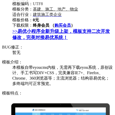
模板编码：
UTF8
模板分类：
基建、施工、地产、物业
适合行业：
建筑施工类企业
模板价格：
0元
下载权限：
终身会员 （
购买会员
）
>>易优小程序全新升级上架，模板支持二次开发
修改，完美对接易优系统！
BUG修正：
暂无
模板介绍：
本模板自带eyoucms内核，无需再下载eyou系统，原创设
计、手工书写DIV+CSS，完美兼容IE7+、Firefox、
Chrome、360浏览器等；主流浏览器；结构容易优化；
多终端均可正常预览。
模板特点：