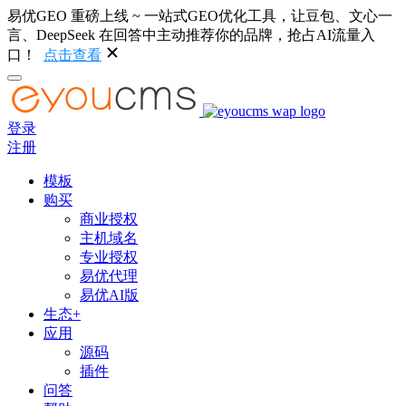
易优GEO 重磅上线 ~ 一站式GEO优化工具，让豆包、文心一
言、DeepSeek 在回答中主动推荐你的品牌，抢占AI流量入
口！
点击查看
登录
注册
模板
购买
商业授权
主机域名
专业授权
易优代理
易优AI版
生态+
应用
源码
插件
问答