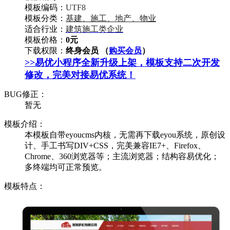
模板编码：
UTF8
模板分类：
基建、施工、地产、物业
适合行业：
建筑施工类企业
模板价格：
0元
下载权限：
终身会员 （
购买会员
）
>>易优小程序全新升级上架，模板支持二次开发
修改，完美对接易优系统！
BUG修正：
暂无
模板介绍：
本模板自带eyoucms内核，无需再下载eyou系统，原创设
计、手工书写DIV+CSS，完美兼容IE7+、Firefox、
Chrome、360浏览器等；主流浏览器；结构容易优化；
多终端均可正常预览。
模板特点：