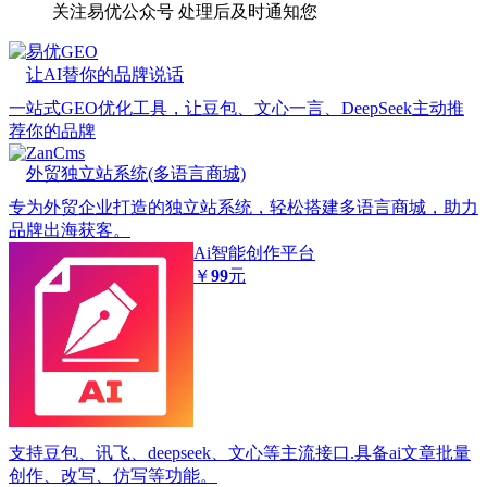
关注易优公众号
处理后及时通知您
易优GEO
让AI替你的品牌说话
一站式GEO优化工具，让豆包、文心一言、DeepSeek主动推
荐你的品牌
ZanCms
外贸独立站系统(多语言商城)
专为外贸企业打造的独立站系统，轻松搭建多语言商城，助力
品牌出海获客。
Ai智能创作平台
￥
99
元
支持豆包、讯飞、deepseek、文心等主流接口.具备ai文章批量
创作、改写、仿写等功能。