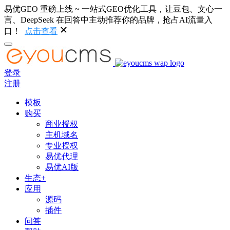
易优GEO 重磅上线 ~ 一站式GEO优化工具，让豆包、文心一
言、DeepSeek 在回答中主动推荐你的品牌，抢占AI流量入
口！
点击查看
登录
注册
模板
购买
商业授权
主机域名
专业授权
易优代理
易优AI版
生态+
应用
源码
插件
问答