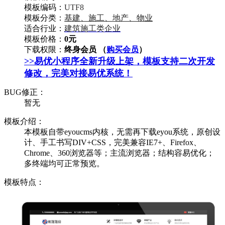
模板编码：
UTF8
模板分类：
基建、施工、地产、物业
适合行业：
建筑施工类企业
模板价格：
0元
下载权限：
终身会员 （
购买会员
）
>>易优小程序全新升级上架，模板支持二次开发
修改，完美对接易优系统！
BUG修正：
暂无
模板介绍：
本模板自带eyoucms内核，无需再下载eyou系统，原创设
计、手工书写DIV+CSS，完美兼容IE7+、Firefox、
Chrome、360浏览器等；主流浏览器；结构容易优化；
多终端均可正常预览。
模板特点：