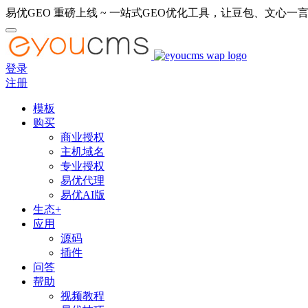
易优GEO 重磅上线 ~ 一站式GEO优化工具，让豆包、文心一言
登录
注册
模板
购买
商业授权
主机域名
专业授权
易优代理
易优AI版
生态+
应用
源码
插件
问答
帮助
视频教程