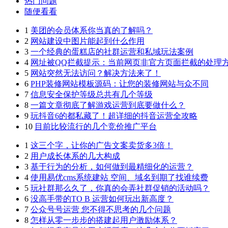
热门问题
随便看看
1
美团的会员体系你当真的了解吗？
2
网站建设中图片能起到什么作用
3
一个经典的蛋糕店的社群运营和私域玩法案例
4
网址被QQ拦截提示：当前网页非官方页面拦截的处理
5
网站突然无法访问？解决方法来了！
6
PHP装修网站模板源码：让您的装修网站与众不同
7
信息安全保护等级总共有几个等级
8
一篇文章彻底了解游戏运营到底要做什么？
9
玩抖音6的都私藏了！超详细的抖音运营全攻略
10
目前比较流行的几个竞价推广平台
1
这三个字，让你的广告文案卖货多3倍！
2
用户成长体系的几大构成
3
基于行为的分析，如何做到最精细化的运营？
4
使用易优cms系统建站 空间、域名到期了找谁续费
5
玩社群那么久了，你真的会弄社群促销的活动吗？
6
没高手带的TO B 运营如何玩出新高度？
7
公众号号运营 您不得不思考的几个问题
8
怎样从零一步步的搭建起用户激励体系？