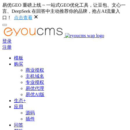
易优GEO 重磅上线 ~ 一站式GEO优化工具，让豆包、文心一
言、DeepSeek 在回答中主动推荐你的品牌，抢占AI流量入
口！
点击查看
登录
注册
模板
购买
商业授权
主机域名
专业授权
易优代理
易优AI版
生态+
应用
源码
插件
问答