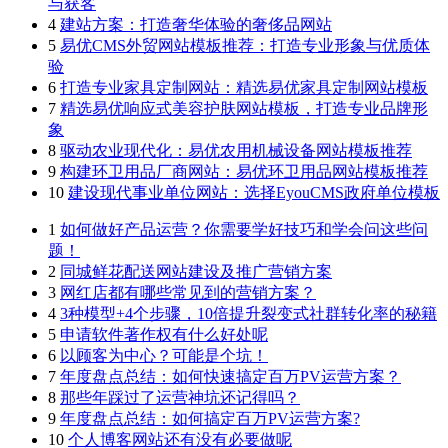
与获客
4
建站方案：打造奢华体验的奢侈品网站
5
易优CMS外贸网站模板推荐：打造专业形象与优质体
验
6
打造专业家具定制网站：精选易优家具定制网站模板
7
精选易优响应式美容护肤网站模板，打造专业品牌形
象
8
驱动农业现代化：易优农用机械设备网站模板推荐
9
构建环卫用品厂商网站：易优环卫用品网站模板推荐
10
建设现代事业单位网站：选择EyouCMS政府单位模板
1
如何做好产品运营？你需要学好技巧和学会问这些问
题！
2
同城鲜花配送网站建设及推广营销方案
3
网红店都有哪些常见到的营销方案？
4
3种模型+4个步骤，10倍提升裂变式社群转化率的秘籍
5
申请软件著作权有什么好处呢
6
以顾客为中心？可能是个坑！
7
年度盘点总结：如何快速搞定百万PV运营方案？
8
那些年踩过了运营神坑还记得吗？
9
年度盘点总结：如何搞定百万PV运营方案?
10
个人博客网站还有没有必要做呢