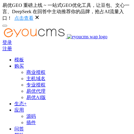
易优GEO 重磅上线 ~ 一站式GEO优化工具，让豆包、文心一
言、DeepSeek 在回答中主动推荐你的品牌，抢占AI流量入
口！
点击查看
登录
注册
模板
购买
商业授权
主机域名
专业授权
易优代理
易优AI版
生态+
应用
源码
插件
问答