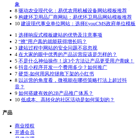
象
8
驱动农业现代化：易优农用机械设备网站模板推荐
9
构建环卫用品厂商网站：易优环卫用品网站模板推荐
10
建设现代事业单位网站：选择EyouCMS政府单位模板
1
选择响应式模板建站的优势及注意事项
2
“撩”用户真的就能获得增长吗？
3
建站过程中网站的安全问题不容忽视
4
在大家的眼中优秀的产品运营应该是怎样的？
5
不是什么神仙操作！这3个方法让产品更受用户青睐！
6
抖音小程序开发一个费用多少？如何推广
7
硬货-如何用风控拯救下架的小红书
8
以运营的角度看，微视能在哪些策略打法上超过抖
音？
9
如何搭建有效的2B产品推广体系？
10
低成本、高转化的社区活动是如何策划的？
产品
商业授权
开通会员