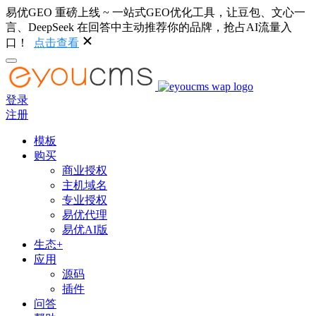
易优GEO 重磅上线 ~ 一站式GEO优化工具，让豆包、文心一
言、DeepSeek 在回答中主动推荐你的品牌，抢占AI流量入
口！
点击查看
登录
注册
模板
购买
商业授权
主机域名
专业授权
易优代理
易优AI版
生态+
应用
源码
插件
问答