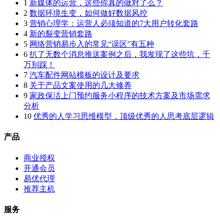
1
新媒体的运营，这些你真的做对了么？
2
数据环境生变，如何做好数据风控
3
营销心理学：运营人必须知道的7大用户转化套路
4
新的裂变营销套路
5
网络营销易步入的常见“误区”有五种
6
扒了无数个消息推送案例之后，我发现了这些坑，千
万别踩！
7
汽车配件网站模板的设计及要求
8
关于产品文案使用的几大修养
9
家政保洁上门预约服务小程序的技术方案及市场需求
分析
10
优秀的人学习思维模型，顶级优秀的人思考底层逻辑
产品
商业授权
开通会员
易优代理
推荐主机
服务