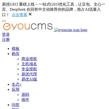
易优GEO 重磅上线 ~ 一站式GEO优化工具，让豆包、文心一
言、DeepSeek 在回答中主动推荐你的品牌，抢占AI流量入
口！
点击查看
登录
注册
模板
购买
商业授权
主机域名
专业授权
易优代理
易优AI版
生态+
应用
源码
插件
问答