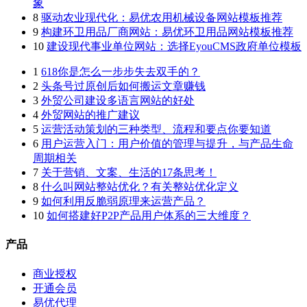
象
8
驱动农业现代化：易优农用机械设备网站模板推荐
9
构建环卫用品厂商网站：易优环卫用品网站模板推荐
10
建设现代事业单位网站：选择EyouCMS政府单位模板
1
618你是怎么一步步失去双手的？
2
头条号过原创后如何搬运文章赚钱
3
外贸公司建设多语言网站的好处
4
外贸网站的推广建议
5
运营活动策划的三种类型、流程和要点你要知道
6
用户运营入门：用户价值的管理与提升，与产品生命
周期相关
7
关于营销、文案、生活的17条思考！
8
什么叫网站整站优化？有关整站优化定义
9
如何利用反脆弱原理来运营产品？
10
如何搭建好P2P产品用户体系的三大维度？
产品
商业授权
开通会员
易优代理