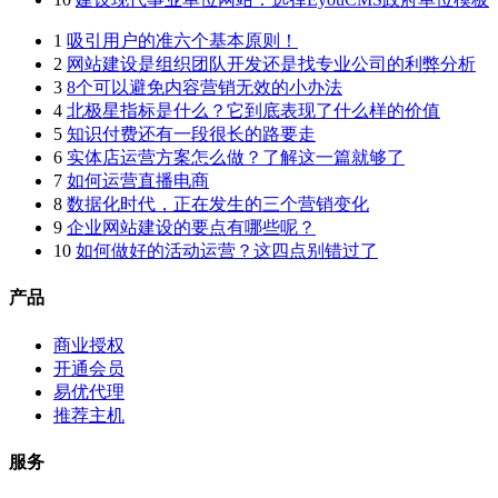
1
吸引用户的准六个基本原则！
2
网站建设是组织团队开发还是找专业公司的利弊分析
3
8个可以避免内容营销无效的小办法
4
北极星指标是什么？它到底表现了什么样的价值
5
知识付费还有一段很长的路要走
6
实体店运营方案怎么做？了解这一篇就够了
7
如何运营直播电商
8
数据化时代，正在发生的三个营销变化
9
企业网站建设的要点有哪些呢？
10
如何做好的活动运营？这四点别错过了
产品
商业授权
开通会员
易优代理
推荐主机
服务