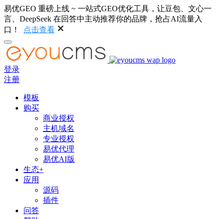
易优GEO 重磅上线 ~ 一站式GEO优化工具，让豆包、文心一
言、DeepSeek 在回答中主动推荐你的品牌，抢占AI流量入
口！
点击查看
登录
注册
模板
购买
商业授权
主机域名
专业授权
易优代理
易优AI版
生态+
应用
源码
插件
问答