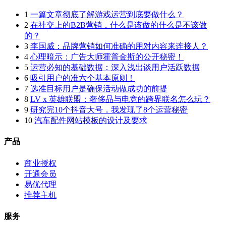
1
一篇文章彻底了解游戏运营到底要做什么？
2
在社交上的B2B营销，什么是该做的什么是不该做
的？
3
李国威：品牌营销如何准确的用对内容来连接人？
4
心理暗示：广告大师霍普金斯的公开秘密！
5
运营必知的基础数据：深入浅出谈用户活跃数据
6
吸引用户的准六个基本原则！
7
选准目标用户是确保活动做成功的前提
8
LV x 英雄联盟：奢侈品与电竞的跨界联名怎么玩？
9
研究完10个抖音大号，我发现了8个运营秘密
10
汽车配件网站模板的设计及要求
产品
商业授权
开通会员
易优代理
推荐主机
服务