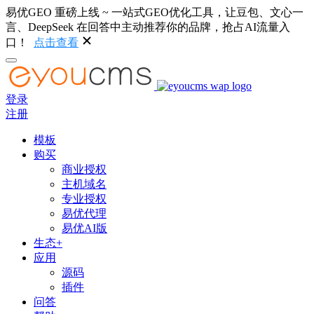
易优GEO 重磅上线 ~ 一站式GEO优化工具，让豆包、文心一
言、DeepSeek 在回答中主动推荐你的品牌，抢占AI流量入
口！
点击查看
登录
注册
模板
购买
商业授权
主机域名
专业授权
易优代理
易优AI版
生态+
应用
源码
插件
问答