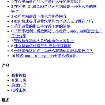
1
在百里面做产品运营是什么样的感觉呢？
2
在阿里巴巴做O2O产品运营到底是一种怎么样的体
验？
3
公司网站建设一般包含哪些内容
4
如何快速提升运营水平能力？这几点你做到了吗
5
关于运营的那些事你得了解的清楚
6
『新手福利』爆款网站，小程序，app，电商运营推广
干货分享
7
守株待兔和姜太公钓鱼有什么区别？
8
什么是知识付费平台 要如何搭建呢
9
一顿操作猛如虎，为什么我劝你别轻易追热点？
10
域名com、cn、org、net要怎么选择呢
产品
商业授权
开通会员
易优代理
推荐主机
服务