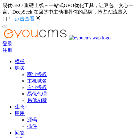
易优GEO 重磅上线 ~ 一站式GEO优化工具，让豆包、文心一
言、DeepSeek 在回答中主动推荐你的品牌，抢占AI流量入
口！
点击查看
登录
注册
模板
购买
商业授权
主机域名
专业授权
易优代理
易优AI版
生态+
应用
源码
插件
问答