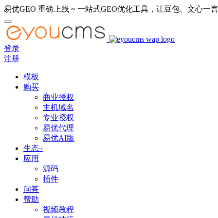
易优GEO 重磅上线 ~ 一站式GEO优化工具，让豆包、文心一言
登录
注册
模板
购买
商业授权
主机域名
专业授权
易优代理
易优AI版
生态+
应用
源码
插件
问答
帮助
视频教程