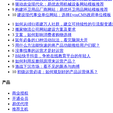
8
驱动农业现代化：易优农用机械设备网站模板推荐
9
构建环卫用品厂商网站：易优环卫用品网站模板推荐
10
建设现代事业单位网站：选择EyouCMS政府单位模板
1
如何从0到1搭建万人社群，建立可持续性的引流裂变通
2
搬家物流公司网站建设方案及要求
3
文案，如何影响消费者购物选择
4
鼠年必备的13种活动玩法，看完脑洞大开
5
用什么方法能快速的将产品功能推给用户们呢？
6
没事找事的运营才是好运营
7
B站快手抖音，争抢在线教育平台的年轻人
8
如何利用反脆弱原理来运营产品？
9
激战下沉市场：看不见的厮杀与肉搏
10
初级运营必读：如何规划好的产品运营体系？
产品
商业授权
开通会员
易优代理
推荐主机