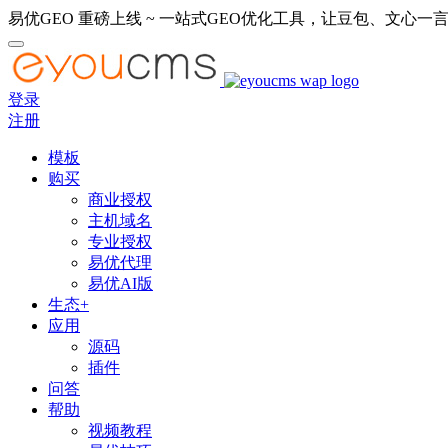
易优GEO 重磅上线 ~ 一站式GEO优化工具，让豆包、文心一言
登录
注册
模板
购买
商业授权
主机域名
专业授权
易优代理
易优AI版
生态+
应用
源码
插件
问答
帮助
视频教程