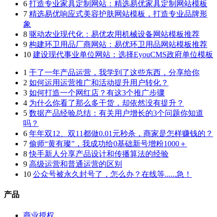
6
打造专业家具定制网站：精选易优家具定制网站模板
7
精选易优响应式美容护肤网站模板，打造专业品牌形
象
8
驱动农业现代化：易优农用机械设备网站模板推荐
9
构建环卫用品厂商网站：易优环卫用品网站模板推荐
10
建设现代事业单位网站：选择EyouCMS政府单位模板
1
干了一年产品运营，我学到了这些东西，分享给你
2
如何运用运营推广和活动提升用户转化？
3
如何打造一个网红店？有这3个推广步骤
4
为什么你看了那么多干货，却依然没有提升？
5
数据产品经验总结：有关用户增长的3个问题你知道
吗？
6
年年双12、双11都做0.01元秒杀，商家是怎样赚钱的？
7
偷师“黄有璨”，我成功给0基础新号增粉1000＋
8
快手新人分享产品设计和传播算法的经验
9
高级运营和普通运营的区别
10
公众号被永久封号了，怎么办？在线等......急！
产品
商业授权