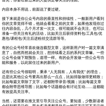
首先，你要给新过来的人提供足够关注的理由。
内容本身不用说，前面说了要过硬。
接下来就是你公众号内容的垂直性和持续性，一般新用户看到
你的文章觉得不错，他就会看看之前的文章，如果他发现你过
往内容杂乱，几个月才发一次文，很可能就不会关注。也可以
准备一些关注有礼的活动，比如关注后获得资料包/工具包/优
惠包/课程包/关注后进粉丝交流群等等。
有的公众号经常喜欢做连载型文章，这样新用户对一篇文章满
意了，自然而然就会关注，想持续看之后的系列文章嘛。一些
公众号会做下期预告，道理一样。有的会开发做一些公众号功
能和服务，以此留住过来的新用户。
还有些公众号很聪明，秉承 “人无我有，人有我优” 的理念，
总是比其他公众号要高出那么一点点，比如排版做得更精致；
比如每篇文章除了文字，还都附带录音/视频；比如每篇文章
都会附带思维导图；比如每个话题都会有讨论互动……这都能
有效提高关注率。
当然，还需要在推文里引导关注公众号。要知道，少数新读者
会特别想关注你，而大多读者都是处在一种可关注可不关注的