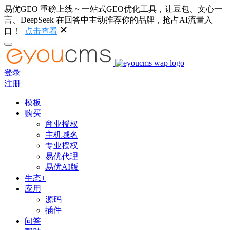
易优GEO 重磅上线 ~ 一站式GEO优化工具，让豆包、文心一
言、DeepSeek 在回答中主动推荐你的品牌，抢占AI流量入
口！
点击查看
登录
注册
模板
购买
商业授权
主机域名
专业授权
易优代理
易优AI版
生态+
应用
源码
插件
问答