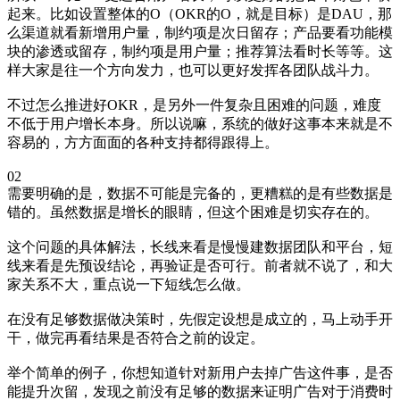
起来。比如设置整体的O（OKR的O，就是目标）是DAU，那
么渠道就看新增用户量，制约项是次日留存；产品要看功能模
块的渗透或留存，制约项是用户量；推荐算法看时长等等。这
样大家是往一个方向发力，也可以更好发挥各团队战斗力。
不过怎么推进好OKR，是另外一件复杂且困难的问题，难度
不低于用户增长本身。所以说嘛，系统的做好这事本来就是不
容易的，方方面面的各种支持都得跟得上。
02
需要明确的是，数据不可能是完备的，更糟糕的是有些数据是
错的。虽然数据是增长的眼睛，但这个困难是切实存在的。
这个问题的具体解法，长线来看是慢慢建数据团队和平台，短
线来看是先预设结论，再验证是否可行。前者就不说了，和大
家关系不大，重点说一下短线怎么做。
在没有足够数据做决策时，先假定设想是成立的，马上动手开
干，做完再看结果是否符合之前的设定。
举个简单的例子，你想知道针对新用户去掉广告这件事，是否
能提升次留，发现之前没有足够的数据来证明广告对于消费时