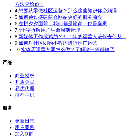
方法交给你！
4
想要从零做社区运营？那么这些知识你必须懂
5
如何通过搭建商会网站更好的服务商会
6
在拼夕夕面前，我们都是输家，也是赢家
7
4千字拆解用户生命周期管理
8
新媒体工作成鸡肋？3—5年的运营人该何去何从​...
9
如何对社区团购小程序进行推广运营
10
实体店运营方案怎么做？了解这一篇就够了
产品
商业授权
开通会员
易优代理
推荐主机
服务
更新日志
用户案例
加入Q群