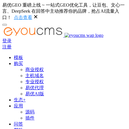
易优GEO 重磅上线 ~ 一站式GEO优化工具，让豆包、文心一
言、DeepSeek 在回答中主动推荐你的品牌，抢占AI流量入
口！
点击查看
登录
注册
模板
购买
商业授权
主机域名
专业授权
易优代理
易优AI版
生态+
应用
源码
插件
问答