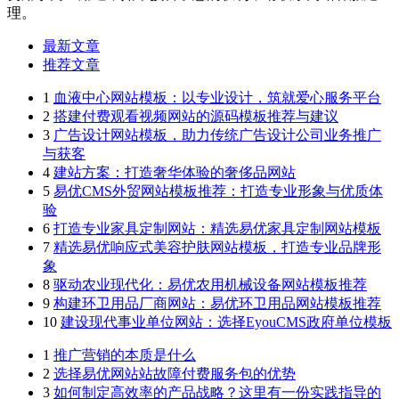
理。
最新文章
推荐文章
1
血液中心网站模板：以专业设计，筑就爱心服务平台
2
搭建付费观看视频网站的源码模板推荐与建议
3
广告设计网站模板，助力传统广告设计公司业务推广
与获客
4
建站方案：打造奢华体验的奢侈品网站
5
易优CMS外贸网站模板推荐：打造专业形象与优质体
验
6
打造专业家具定制网站：精选易优家具定制网站模板
7
精选易优响应式美容护肤网站模板，打造专业品牌形
象
8
驱动农业现代化：易优农用机械设备网站模板推荐
9
构建环卫用品厂商网站：易优环卫用品网站模板推荐
10
建设现代事业单位网站：选择EyouCMS政府单位模板
1
推广营销的本质是什么
2
选择易优网站站故障付费服务包的优势
3
如何制定高效率的产品战略？这里有一份实践指导的