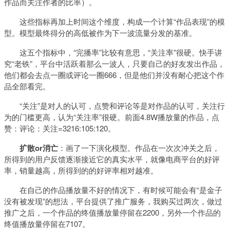
作品而关注作者的比率）。
这些指标再加上时间这个维度，构成一个计算“作品表现”的模
型。模型最终得分的高低被作为下一波流量分发的基准。
这五个指标中，“完播率”比较有意思，“关注率”很硬。快手讲
究“老铁”，平台中活跃着那么一波人，只要自己的好友发出作品，
他们都会去点一圈或评论一圈666，但是他们并没有耐心把这个作
品全部看完。
“关注”是对人的认可，点赞和评论等是对作品的认可，关注行
为的门槛更高，认为“关注率”很硬。前面4.8W播放量的作品，点
赞：评论：关注=3216:105:120。
扩散or消亡
：画了一下演化模型。作品在一次次冲关之后，
所得到的用户反馈逐渐接近它的真实水平，就像电商平台的好评
率，销量越高，所得到的的好评率相对越准。
在自己的作品播放量不好的情况下，有时候可能会有“是金子
没有被发现”的想法，平台提供了推广服务，我购买过两次，做过
推广之后，一个作品的终值播放量停留在2200，另外一个作品的
终值播放量停留在7107。