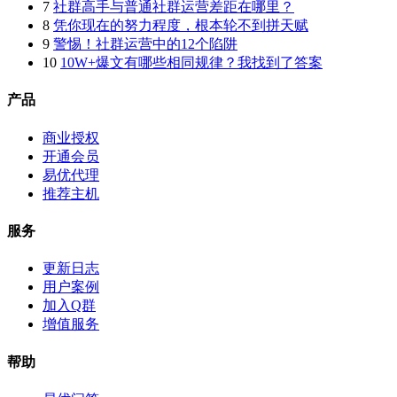
7
社群高手与普通社群运营差距在哪里？
8
凭你现在的努力程度，根本轮不到拼天赋
9
警惕！社群运营中的12个陷阱
10
10W+爆文有哪些相同规律？我找到了答案
产品
商业授权
开通会员
易优代理
推荐主机
服务
更新日志
用户案例
加入Q群
增值服务
帮助