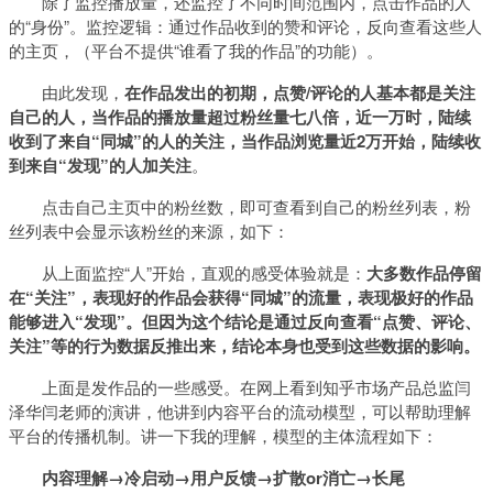
除了监控播放量，还监控了不同时间范围内，点击作品的人
的“身份”。监控逻辑：通过作品收到的赞和评论，反向查看这些人
的主页，（平台不提供“谁看了我的作品”的功能）。
由此发现，
在作品发出的初期，点赞/评论的人基本都是关注
自己的人，当作品的播放量超过粉丝量七八倍，近一万时，陆续
收到了来自“同城”的人的关注，当作品浏览量近2万开始，陆续收
到来自“发现”的人加关注
。
点击自己主页中的粉丝数，即可查看到自己的粉丝列表，粉
丝列表中会显示该粉丝的来源，如下：
从上面监控“人”开始，直观的感受体验就是：
大多数作品停留
在“关注”，表现好的作品会获得“同城”的流量，表现极好的作品
能够进入“发现”。
但因为这个结论是通过反向查看“点赞、评论、
关注”等的行为数据反推出来，结论本身也受到这些数据的影响。
上面是发作品的一些感受。在网上看到知乎市场产品总监闫
泽华闫老师的演讲，他讲到内容平台的流动模型，可以帮助理解
平台的传播机制。讲一下我的理解，模型的主体流程如下：
内容理解→冷启动→用户反馈→扩散or消亡→长尾