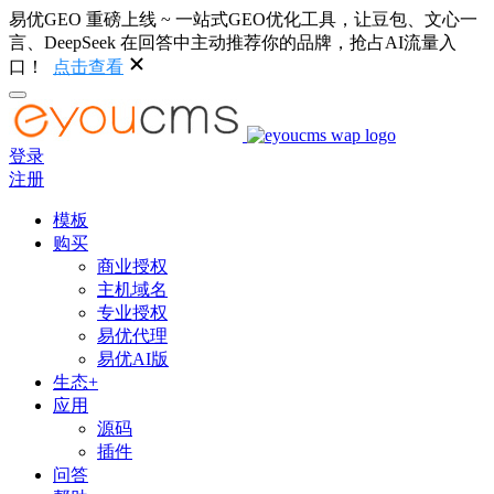
易优GEO 重磅上线 ~ 一站式GEO优化工具，让豆包、文心一
言、DeepSeek 在回答中主动推荐你的品牌，抢占AI流量入
口！
点击查看
登录
注册
模板
购买
商业授权
主机域名
专业授权
易优代理
易优AI版
生态+
应用
源码
插件
问答