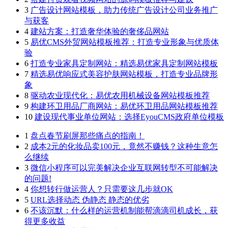
3
广告设计网站模板，助力传统广告设计公司业务推广
与获客
4
建站方案：打造奢华体验的奢侈品网站
5
易优CMS外贸网站模板推荐：打造专业形象与优质体
验
6
打造专业家具定制网站：精选易优家具定制网站模板
7
精选易优响应式美容护肤网站模板，打造专业品牌形
象
8
驱动农业现代化：易优农用机械设备网站模板推荐
9
构建环卫用品厂商网站：易优环卫用品网站模板推荐
10
建设现代事业单位网站：选择EyouCMS政府单位模板
1
盘点春节刷屏那些痛点的指南！
2
成本2元的化妆品卖100元，竟然不赚钱？这种生意怎
么继续
3
微信小程序可以完美解决企业互联网转型不可能解决
的问题!
4
你想转行做运营人？只需要这几步就OK
5
URL选择动态 伪静态 静态的优劣
6
不该沉默：什么样的运营机制能帮滴滴司机成长，获
得更多收益