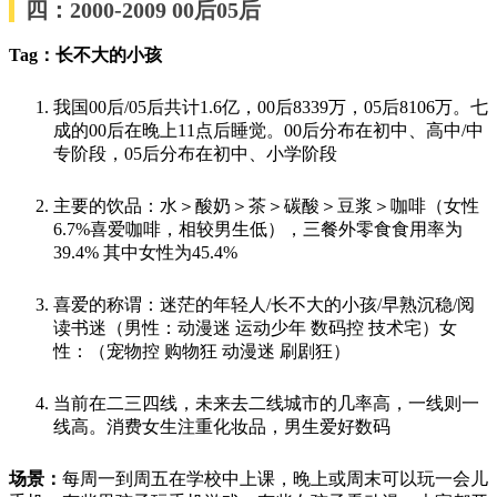
四：2000-2009 00后05后
Tag：长不大的小孩
我国00后/05后共计1.6亿，00后8339万，05后8106万。七
成的00后在晚上11点后睡觉。00后分布在初中、高中/中
专阶段，05后分布在初中、小学阶段
主要的饮品：水＞酸奶＞茶＞碳酸＞豆浆＞咖啡（女性
6.7%喜爱咖啡，相较男生低），三餐外零食食用率为
39.4% 其中女性为45.4%
喜爱的称谓：迷茫的年轻人/长不大的小孩/早熟沉稳/阅
读书迷（男性：动漫迷 运动少年 数码控 技术宅）女
性：（宠物控 购物狂 动漫迷 刷剧狂）
当前在二三四线，未来去二线城市的几率高，一线则一
线高。消费女生注重化妆品，男生爱好数码
场景：
每周一到周五在学校中上课，晚上或周末可以玩一会儿