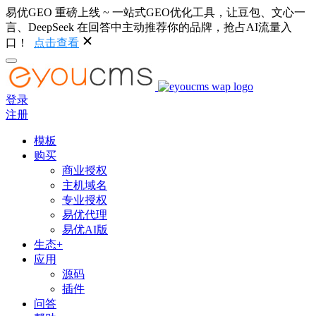
易优GEO 重磅上线 ~ 一站式GEO优化工具，让豆包、文心一
言、DeepSeek 在回答中主动推荐你的品牌，抢占AI流量入
口！
点击查看
登录
注册
模板
购买
商业授权
主机域名
专业授权
易优代理
易优AI版
生态+
应用
源码
插件
问答