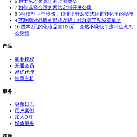
6
迪士尼才是真正的上海堡垒
7
如何选择合适的网站定制开发公司
8
3种模型+4个步骤，10倍提升裂变式社群转化率的秘籍
9
互联网对品牌的那些误解：社群等于私域流量？
10
成本2元的化妆品卖100元，竟然不赚钱？这种生意怎
么继续
产品
商业授权
开通会员
易优代理
推荐主机
服务
更新日志
用户案例
加入Q群
增值服务
帮助