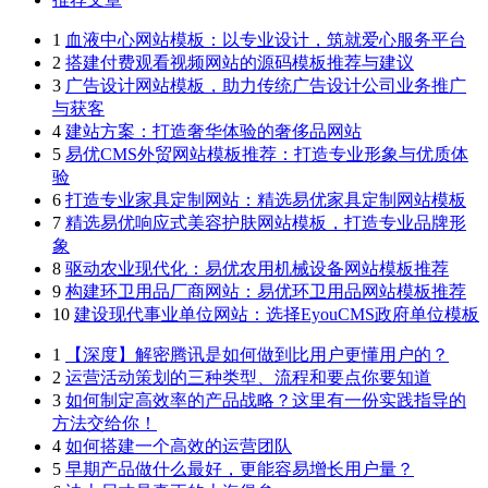
1
血液中心网站模板：以专业设计，筑就爱心服务平台
2
搭建付费观看视频网站的源码模板推荐与建议
3
广告设计网站模板，助力传统广告设计公司业务推广
与获客
4
建站方案：打造奢华体验的奢侈品网站
5
易优CMS外贸网站模板推荐：打造专业形象与优质体
验
6
打造专业家具定制网站：精选易优家具定制网站模板
7
精选易优响应式美容护肤网站模板，打造专业品牌形
象
8
驱动农业现代化：易优农用机械设备网站模板推荐
9
构建环卫用品厂商网站：易优环卫用品网站模板推荐
10
建设现代事业单位网站：选择EyouCMS政府单位模板
1
【深度】解密腾讯是如何做到比用户更懂用户的？
2
运营活动策划的三种类型、流程和要点你要知道
3
如何制定高效率的产品战略？这里有一份实践指导的
方法交给你！
4
如何搭建一个高效的运营团队
5
早期产品做什么最好，更能容易增长用户量？