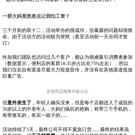
一群大
妈
竟然差点
让
我扣工
资
？
三个月前的双十二，活动举办的很成功，但暴露的问题却很致
命。由于活动方的活动较为突然（甚至活动前一天合同才签
订）
外加我们团队也访问过几个客户，都认为很难吸引消费者参加
（数据显示，便利店的客群18-35岁占比在75%左右），所以
我们仅在自有渠道尽最大力投放宣传，并没有在其他渠道投放
巨量广告。
某便利店顾客年龄占比
但
意外
发
生了
，年轻人确实没来，但是每个店都进入了成批的
50岁以上的中老年人，大妈们疯狂的抢购，有带三个手机的，
有带推车的，有买一箱子的......
活动持续了5天，最终公司不得不紧急订货...... 最终的结果虽