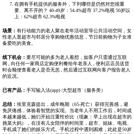
在拥有手机提供的服务外，下列哪些是仍然对您很重
要、离不开的？ 40-49岁：54.4%超市 37.2%电视 50岁以
上：62%超市 62.3%电视
场景：
有行动能力的老人聚在老年活动室等公共活动空间，女
性老人逛超市与邻居分享购物优惠信息，节日前购物为子女准
备爱吃的美食。
线下机会：
要尽可能的多为老人着想，如客户只需通过互联
网 , 向任何一家商店定购便利餐给年老亲人 , 便利店店员送货
时会顺便查看老人是否无恙 , 然后通过互联网向客户报告老人
的近况。
已有产品：
手写输入法(app) /大型超市（服务类）
总结：
埃里克森提出，成年晚期（65-死亡）获得完善感，避
免厌倦感，体验着智慧的实现。当老年人不用工作后，时间成
本越来越低，她们开始注重性价比（现象：早上出现在超市的
挑菜大妈），在没有儿女陪伴的时间里，超市、姐妹、电视、
手机成了她们的娱乐方式。手机过程中遇到困难，此处是50岁