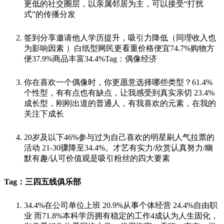
更低的社交圈层，以亲属邻居为主，可以接受“打扰
式”的传播分发
签到分享邀请他人学历提升，吸引力降低（同理收入也
为影响因素 ）白纸型网民更看重价格便宜74.7%购物方
便37.9%商品丰富34.4%Tag：偶像经济
你在喜欢一个偶像时，你更愿意选择哪些类型？61.4%
个性型，有有点也有缺点，让我感受到真实亲切 23.4%
成长型，刚刚出道的普通人，有我喜欢的元素，在我的
关注下成长
20岁及以下46%参与过为自己喜欢的明星刷人气拉票的
活动 21-30骤降至34.4%。才艺有实力/欣赏认真努力/幽
默有趣/认可价值观是吸引粉丝的四大要素
Tag：三四五线俱乐部
34.4%在公司单位上班 20.9%从事个体经营 24.4%自由职
业 而71.8%本科学历拥有稳定的工作4成认为人生固化，