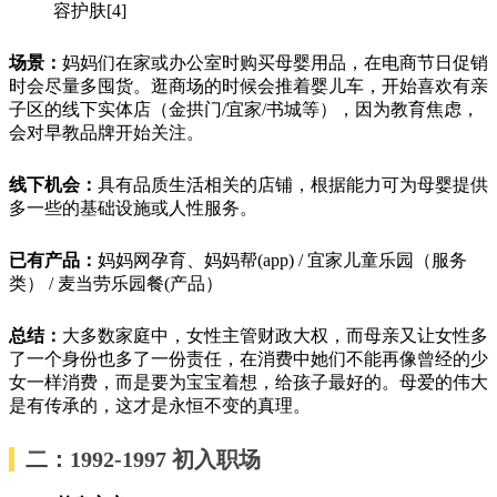
容护肤[4]
场景：
妈妈们在家或办公室时购买母婴用品，在电商节日促销
时会尽量多囤货。逛商场的时候会推着婴儿车，开始喜欢有亲
子区的线下实体店（金拱门/宜家/书城等），因为教育焦虑，
会对早教品牌开始关注。
线下机会：
具有品质生活相关的店铺，根据能力可为母婴提供
多一些的基础设施或人性服务。
已有产品：
妈妈网孕育、妈妈帮(app) / 宜家儿童乐园（服务
类） / 麦当劳乐园餐(产品）
总结：
大多数家庭中，女性主管财政大权，而母亲又让女性多
了一个身份也多了一份责任，在消费中她们不能再像曾经的少
女一样消费，而是要为宝宝着想，给孩子最好的。母爱的伟大
是有传承的，这才是永恒不变的真理。
二：1992-1997
初入
职场