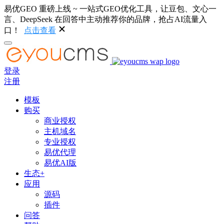
易优GEO 重磅上线 ~ 一站式GEO优化工具，让豆包、文心一
言、DeepSeek 在回答中主动推荐你的品牌，抢占AI流量入
口！
点击查看
登录
注册
模板
购买
商业授权
主机域名
专业授权
易优代理
易优AI版
生态+
应用
源码
插件
问答