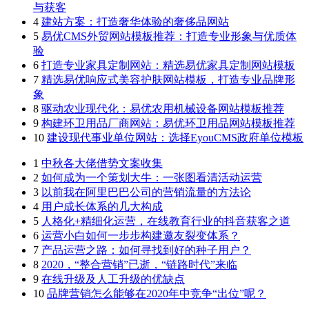
与获客
4
建站方案：打造奢华体验的奢侈品网站
5
易优CMS外贸网站模板推荐：打造专业形象与优质体
验
6
打造专业家具定制网站：精选易优家具定制网站模板
7
精选易优响应式美容护肤网站模板，打造专业品牌形
象
8
驱动农业现代化：易优农用机械设备网站模板推荐
9
构建环卫用品厂商网站：易优环卫用品网站模板推荐
10
建设现代事业单位网站：选择EyouCMS政府单位模板
1
中秋各大佬借势文案收集
2
如何成为一个策划大牛：一张图看清活动运营
3
以前我在阿里巴巴公司的营销流量的方法论
4
用户成长体系的几大构成
5
人格化+精细化运营，在线教育行业的抖音获客之道
6
运营小白如何一步步构建邀友裂变体系？
7
产品运营之路：如何寻找到好的种子用户？
8
2020，“整合营销”已逝，“链路时代”来临
9
在线升级及人工升级的优缺点
10
品牌营销怎么能够在2020年中竞争“出位”呢？