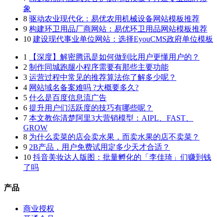
象
8
驱动农业现代化：易优农用机械设备网站模板推荐
9
构建环卫用品厂商网站：易优环卫用品网站模板推荐
10
建设现代事业单位网站：选择EyouCMS政府单位模板
1
【深度】解密腾讯是如何做到比用户更懂用户的？
2
制作同城跑腿小程序需要有那些主要功能
3
运营过程中常见的推荐算法你了解多少呢？
4
网站域名备案难吗 ?大概要多久?
5
什么是百度信息流广告
6
提升用户们活跃度的技巧有哪些呢？
7
本文教你清楚阿里3大营销模型：AIPL、FAST、
GROW
8
为什么卖菜的店会卖水果，而卖水果的店不卖菜？
9
2B产品，用户免费试用定多少天才合适？
10
抖音美妆达人版图：批量孵化的「李佳琦」们赚到钱
了吗
产品
商业授权