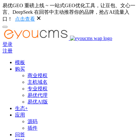
易优GEO 重磅上线 ~ 一站式GEO优化工具，让豆包、文心一
言、DeepSeek 在回答中主动推荐你的品牌，抢占AI流量入
口！
点击查看
登录
注册
模板
购买
商业授权
主机域名
专业授权
易优代理
易优AI版
生态+
应用
源码
插件
问答