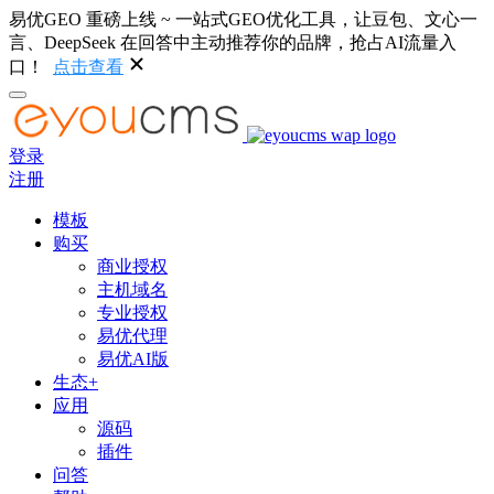
易优GEO 重磅上线 ~ 一站式GEO优化工具，让豆包、文心一
言、DeepSeek 在回答中主动推荐你的品牌，抢占AI流量入
口！
点击查看
登录
注册
模板
购买
商业授权
主机域名
专业授权
易优代理
易优AI版
生态+
应用
源码
插件
问答