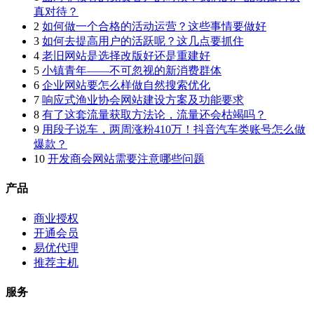
真对待？
2
如何做一个合格的活动运营？这些事情要做好
3
如何去提高用户的活跃呢？这几点要抓住
4
老旧网站是选择改版好还是重建好
5
小镇青年——不可忽视的新消费群体
6
企业网站要怎么样做自然搜索优化
7
响应式渔业协会网站建设方案及功能要求
8
有了这套流量获取方法论，流量还会枯竭吗？
9
用段子说车，两周涨粉410万！抖音汽车类账号怎么做
爆款？
10
开发商会网站需要注意哪些问题
产品
商业授权
开通会员
易优代理
推荐主机
服务