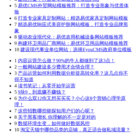
5
易优CMS外贸网站模板推荐：打造专业形象与优质体
验
6
打造专业家具定制网站：精选易优家具定制网站模板
7
精选易优响应式美容护肤网站模板，打造专业品牌形
象
8
驱动农业现代化：易优农用机械设备网站模板推荐
9
构建环卫用品厂商网站：易优环卫用品网站模板推荐
10
建设现代事业单位网站：选择EyouCMS政府单位模板
1
内容运营怎么做？90%的牛人都做到了这3点！
2
一般网站建设多少费用才合情合理？
3
产品运营如何利用数据分析提高转化率？这几点你不
得不知道
4
读书笔记：从零开始学运营
5
9块9，到底赚不赚钱？
6
为什么双12你又想买买买？小心这8个营销心理学原
理！
7
这些招数哪些能探知用户们的心呢？
8
关于黑客增长 你理解的不一定是对的
9
数据环境生变，如何做好数据风控
10
淘宝天猫中哪些品类的店铺，真正适合做私域流量？