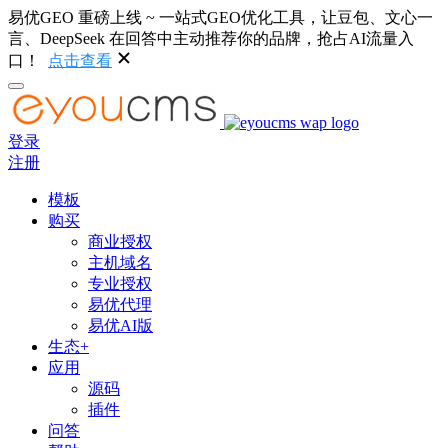
易优GEO 重磅上线 ~ 一站式GEO优化工具，让豆包、文心一
言、DeepSeek 在回答中主动推荐你的品牌，抢占AI流量入
口！
点击查看
登录
注册
模板
购买
商业授权
主机域名
专业授权
易优代理
易优AI版
生态+
应用
源码
插件
问答