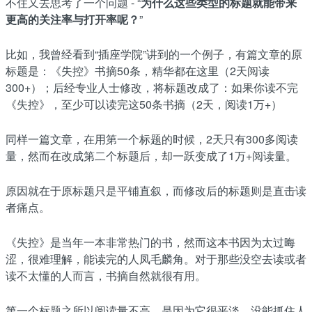
不住又去思考了一个问题 - “
为什么这些类型的标题就能带来
更高的关注率与打开率呢？
”
比如，我曾经看到“插座学院”讲到的一个例子，有篇文章的原
标题是：《失控》书摘50条，精华都在这里（2天阅读
300+）；后经专业人士修改，将标题改成了：如果你读不完
《失控》，至少可以读完这50条书摘（2天，阅读1万+）
同样一篇文章，在用第一个标题的时候，2天只有300多阅读
量，然而在改成第二个标题后，却一跃变成了1万+阅读量。
原因就在于原标题只是平铺直叙，而修改后的标题则是直击读
者痛点。
《失控》是当年一本非常热门的书，然而这本书因为太过晦
涩，很难理解，能读完的人凤毛麟角。对于那些没空去读或者
读不太懂的人而言，书摘自然就很有用。
第一个标题之所以阅读量不高，是因为它很平淡，没能抓住人