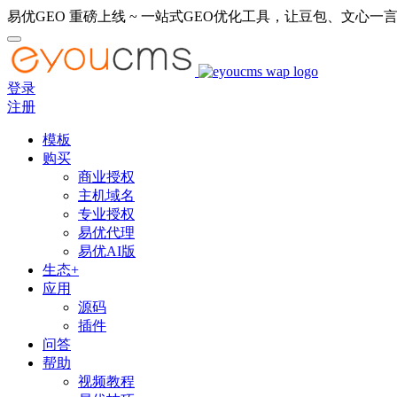
易优GEO 重磅上线 ~ 一站式GEO优化工具，让豆包、文心一言
登录
注册
模板
购买
商业授权
主机域名
专业授权
易优代理
易优AI版
生态+
应用
源码
插件
问答
帮助
视频教程