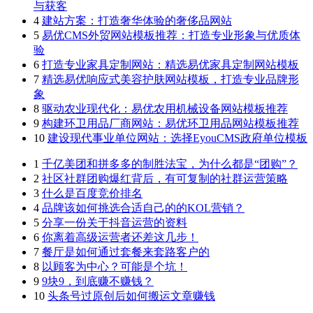
与获客
4
建站方案：打造奢华体验的奢侈品网站
5
易优CMS外贸网站模板推荐：打造专业形象与优质体
验
6
打造专业家具定制网站：精选易优家具定制网站模板
7
精选易优响应式美容护肤网站模板，打造专业品牌形
象
8
驱动农业现代化：易优农用机械设备网站模板推荐
9
构建环卫用品厂商网站：易优环卫用品网站模板推荐
10
建设现代事业单位网站：选择EyouCMS政府单位模板
1
千亿美团和拼多多的制胜法宝，为什么都是“团购”？
2
社区社群团购爆红背后，有可复制的社群运营策略
3
什么是百度竞价排名
4
品牌该如何挑选合适自己的的KOL营销？
5
分享一份关于抖音运营的资料
6
你离着高级运营者还差这几步！
7
餐厅是如何通过套餐来套路客户的
8
以顾客为中心？可能是个坑！
9
9块9，到底赚不赚钱？
10
头条号过原创后如何搬运文章赚钱