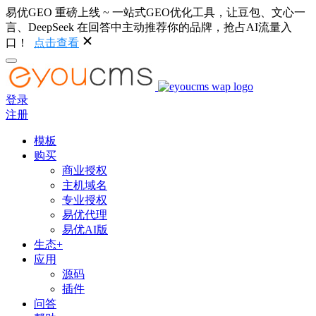
易优GEO 重磅上线 ~ 一站式GEO优化工具，让豆包、文心一
言、DeepSeek 在回答中主动推荐你的品牌，抢占AI流量入
口！
点击查看
登录
注册
模板
购买
商业授权
主机域名
专业授权
易优代理
易优AI版
生态+
应用
源码
插件
问答