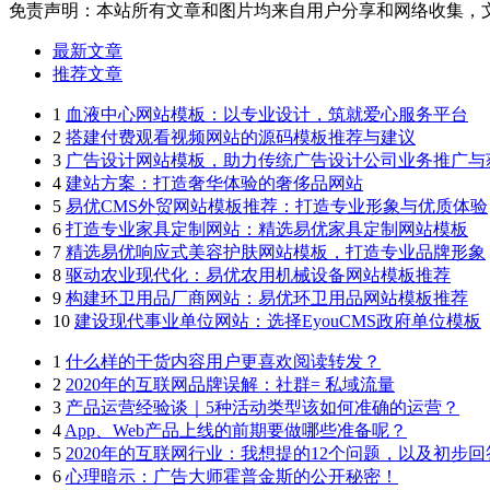
免责声明：本站所有文章和图片均来自用户分享和网络收集，
最新文章
推荐文章
1
血液中心网站模板：以专业设计，筑就爱心服务平台
2
搭建付费观看视频网站的源码模板推荐与建议
3
广告设计网站模板，助力传统广告设计公司业务推广与
4
建站方案：打造奢华体验的奢侈品网站
5
易优CMS外贸网站模板推荐：打造专业形象与优质体验
6
打造专业家具定制网站：精选易优家具定制网站模板
7
精选易优响应式美容护肤网站模板，打造专业品牌形象
8
驱动农业现代化：易优农用机械设备网站模板推荐
9
构建环卫用品厂商网站：易优环卫用品网站模板推荐
10
建设现代事业单位网站：选择EyouCMS政府单位模板
1
什么样的干货内容用户更喜欢阅读转发？
2
2020年的互联网品牌误解：社群= 私域流量
3
产品运营经验谈｜5种活动类型该如何准确的运营？
4
App、Web产品上线的前期要做哪些准备呢？
5
2020年的互联网行业：我想提的12个问题，以及初步回
6
心理暗示：广告大师霍普金斯的公开秘密！