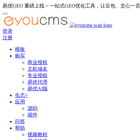
易优GEO 重磅上线 ~ 一站式GEO优化工具，让豆包、文心一言
登录
注册
模板
购买
商业授权
主机域名
专业授权
易优代理
易优AI版
生态+
应用
源码
插件
问答
帮助
视频教程