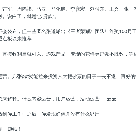
，雷军、周鸿祎、马云、马化腾、李彦宏、刘强东、王兴、张一
。说白了，就是“放贷款”。
公布，但一些匿名渠道爆出《王者荣耀》团队年终奖100月工资，《
重点板块来推荐。
接收利息就可以。游戏产品，变现的花样更是数不胜数，等级，金
营。几张ppt就能拉来投资人大把钞票的日子一去不返。再好
解释。什么内容运营，用户运营，活动运营......云云。
放到你工作中之后，你发现好像并没有什么卵用。
现，赚钱！