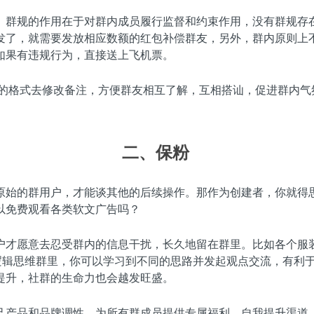
。群规的作用在于对群内成员履行监督和约束作用，没有群规存
发了，就需要发放相应数额的红包补偿群友，另外，群内原则上
如果有违规行为，直接送上飞机票。
称”的格式去修改备注，方便群友相互了解，互相搭讪，促进群内
二、
保粉
原始的群用户，才能谈其他的后续操作。那作为创建者，你就得
以免费观看各类软文广告吗？
户才愿意去忍受群内的信息干扰，长久地留在群里。比如各个服
逻辑思维群里，你可以学习到不同的思路并发起观点交流，有利
提升，社群的生命力也会越发旺盛。
己产品和品牌调性，为所有群成员提供专属福利、自我提升渠道、