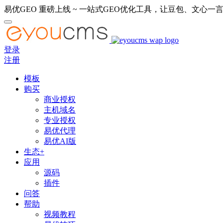
易优GEO 重磅上线 ~ 一站式GEO优化工具，让豆包、文心一言
登录
注册
模板
购买
商业授权
主机域名
专业授权
易优代理
易优AI版
生态+
应用
源码
插件
问答
帮助
视频教程