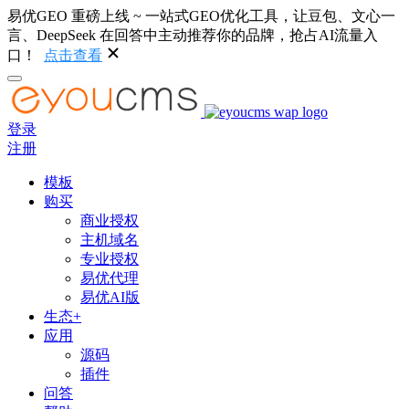
易优GEO 重磅上线 ~ 一站式GEO优化工具，让豆包、文心一
言、DeepSeek 在回答中主动推荐你的品牌，抢占AI流量入
口！
点击查看
登录
注册
模板
购买
商业授权
主机域名
专业授权
易优代理
易优AI版
生态+
应用
源码
插件
问答