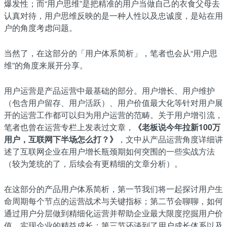
爆发性；而“用户思维”是把精准的用户当做自己的衣食父母去
认真对待，用户思维反映的是一种人性以及忠诚度，是站在用
户的角度考虑问题。
当然了，在这部分的「用户体系简析」，笔者也会从“用户思
维”的角度来展开分享。
用户运营是产品运营中最基础的部分。用户增长、用户维护
（包含用户留存、用户活跃）、用户价值最大化等针对用户展
开的运营工作都可以归为用户运营的范畴。关于用户增引流，
笔者也曾在运营专栏上发表过文章，
《老板说今年拉新100万
用户，互联网下半场怎么打？》
，文中从产品运营角度详细讲
述了互联网企业在用户增长瓶颈期如何突围的一些实战方法
（较为笼统的了，后续会有更精细的文章分析）。
在这部分的产品用户体系简析，第一节我们将一起探讨用户生
命周期每个节点的运营战术与关键指标；第二节会聊聊，如何
通过用户分层做到精细化运营并帮助企业最大限度挖掘用户价
值，实现企业的精益成长；第三节还谈到了用户成长体系以及