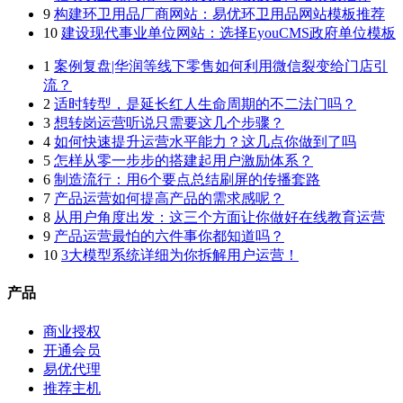
9
构建环卫用品厂商网站：易优环卫用品网站模板推荐
10
建设现代事业单位网站：选择EyouCMS政府单位模板
1
案例复盘|华润等线下零售如何利用微信裂变给门店引
流？
2
适时转型，是延长红人生命周期的不二法门吗？
3
想转岗运营听说只需要这几个步骤？
4
如何快速提升运营水平能力？这几点你做到了吗
5
怎样从零一步步的搭建起用户激励体系？
6
制造流行：用6个要点总结刷屏的传播套路
7
产品运营如何提高产品的需求感呢？
8
从用户角度出发：这三个方面让你做好在线教育运营
9
产品运营最怕的六件事你都知道吗？
10
3大模型系统详细为你拆解用户运营！
产品
商业授权
开通会员
易优代理
推荐主机