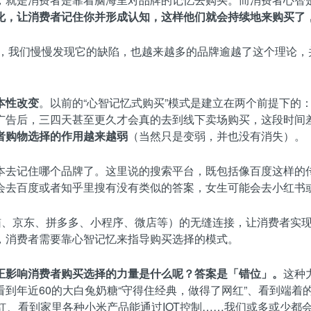
化，让消费者记住你并形成认知，这样他们就会持续地来购买了
来，我们慢慢发现它的缺陷，也越来越多的品牌逾越了这个理论，
本性改变
。以前的“心智记忆式购买”模式是建立在两个前提下的
广告后，三四天甚至更久才会真的去到线下卖场购买，这段时间
者购物选择的作用越来越弱
（当然只是变弱，并也没有消失）。
本去记住哪个品牌了。这里说的搜索平台，既包括像百度这样的
会去百度或者知乎里搜有没有类似的答案，女生可能会去小红书
猫、京东、拼多多、小程序、微店等）的无缝连接，让消费者实现
，消费者需要靠心智记忆来指导购买选择的模式。
正影响消费者购买选择的力量是什么呢？
答案是「错位」。
这种
年近60的大白兔奶糖“守得住经典，做得了网红”、看到端着的k
红、看到家里各种小米产品能通过IOT控制……我们或多或少都