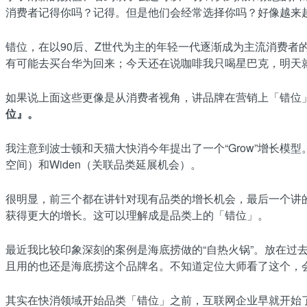
消费者记得你吗？记得。但是他们会经常选择你吗？好像越来
错位，在以90后、Z世代为主的年轻一代逐渐成为主流消费者
有可能去买台华为回来；今天还在说咖啡我只喝星巴克，明天
如果说上面这些更像是从消费者视角，讲品牌在营销上「错位
位』。
我注意到波士顿和天猫大快消今年提出了一个“Grow”增长模型。
空间）和Widen（关联品类延展机会）。
很明显，前三个都在讲针对现有品类的增长机会，最后一个讲
获得更大的增长。这可以理解成是品类上的「错位」。
最近我比较印象深刻的案例是海底捞做的“自热火锅”。放在
且用的也还是海底捞这个品牌名。不知道定位大师看了这个，
其实在快消领域开始品类「错位」之前，互联网企业早就开始了