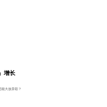
』增长
还能大放异彩？