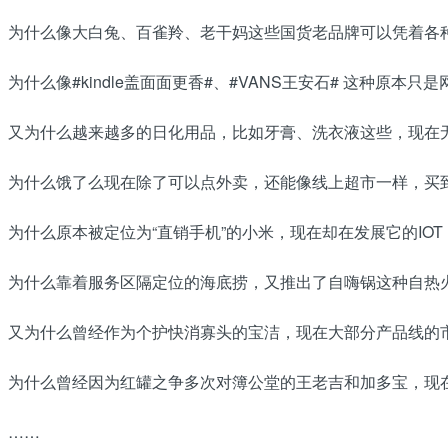
为什么像大白兔、百雀羚、老干妈这些国货老品牌可以凭着各
为什么像#kindle盖面面更香#、#VANS王安石# 这种原
又为什么越来越多的日化用品，比如牙膏、洗衣液这些，现在
为什么饿了么现在除了可以点外卖，还能像线上超市一样，买
为什么原本被定位为“直销手机”的小米，现在却在发展它的IOT
为什么靠着服务区隔定位的海底捞，又推出了自嗨锅这种自热
又为什么曾经作为个护快消寡头的宝洁，现在大部分产品线的
为什么曾经因为红罐之争多次对簿公堂的王老吉和加多宝，现
……