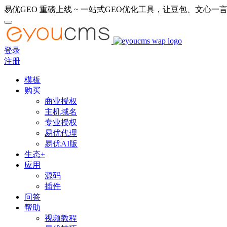
易优GEO 重磅上线 ~ 一站式GEO优化工具，让豆包、文心一言
登录
注册
模板
购买
商业授权
主机域名
专业授权
易优代理
易优AI版
生态+
应用
源码
插件
问答
帮助
视频教程