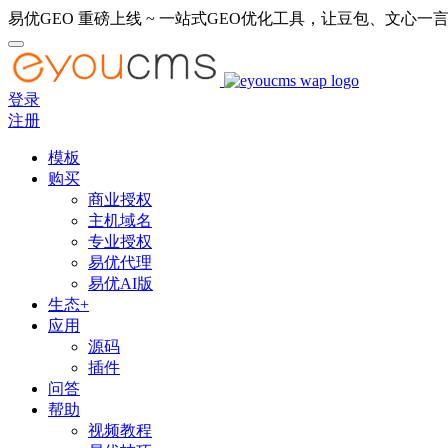
易优GEO 重磅上线 ~ 一站式GEO优化工具，让豆包、文心一言
登录
注册
模板
购买
商业授权
主机域名
专业授权
易优代理
易优AI版
生态+
应用
源码
插件
问答
帮助
视频教程