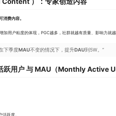
ted Content ）：专家创造内容
可消费内容。
增加用户粘度的体现，PGC越多，社群就越有质量、影响力就越
取在下季度
MAU
不变的情况下，提升
DAU
到5W。”
:日活跃用户 与 MAU（Monthly Acti
户活跃度。