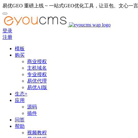
易优GEO 重磅上线 ~ 一站式GEO优化工具，让豆包、文心一言
登录
注册
模板
购买
商业授权
主机域名
专业授权
易优代理
易优AI版
生态+
应用
源码
插件
问答
帮助
视频教程