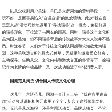
以悬念收割用户关注，早已是众所周知的营销手段，一个
玩不好，反而容易陷入“自说自话”的尴尬境地。此次“我在宫
里逛京超”活动巧妙地运用了“寻找瑞兽”这一概念，象征好运
的瑞兽形象一下拉近了与网友的距离。同时，瑞兽这个文化IP
虽为国人熟知，但不同瑞兽背后的传说故事对大众来说并不熟
悉。时逢春节，人们对于传统文化的认同感和求知欲尤为强
烈，这种关联远古IP的悬念式种草，无疑更能激发受众好奇，
主动探寻。借助悬念、文化内核和游戏交互的多管齐下，徐福
记作为老牌的年糖品牌，又一次成功贴近了年轻消费人群。
国潮范儿淘货 切合国人传统文化心理
这几年，宫廷范儿、国潮一直让人上头，“我在宫里逛京
超”活动可以说把相关元素用了个全，切合了这股传统文化
热。无论是悬念海报，还是主题活动页、品牌店铺页，圣旨、