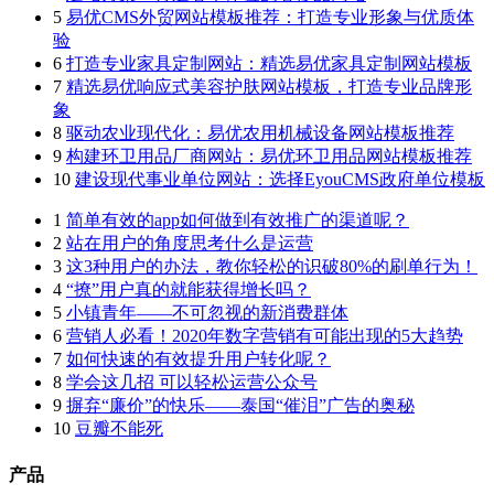
5
易优CMS外贸网站模板推荐：打造专业形象与优质体
验
6
打造专业家具定制网站：精选易优家具定制网站模板
7
精选易优响应式美容护肤网站模板，打造专业品牌形
象
8
驱动农业现代化：易优农用机械设备网站模板推荐
9
构建环卫用品厂商网站：易优环卫用品网站模板推荐
10
建设现代事业单位网站：选择EyouCMS政府单位模板
1
简单有效的app如何做到有效推广的渠道呢？
2
站在用户的角度思考什么是运营
3
这3种用户的办法，教你轻松的识破80%的刷单行为！
4
“撩”用户真的就能获得增长吗？
5
小镇青年——不可忽视的新消费群体
6
营销人必看！2020年数字营销有可能出现的5大趋势
7
如何快速的有效提升用户转化呢？
8
学会这几招 可以轻松运营公众号
9
摒弃“廉价”的快乐——泰国“催泪”广告的奥秘
10
豆瓣不能死
产品