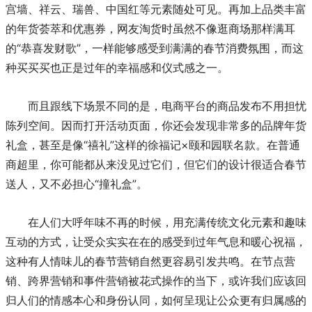
宫墙、祥云、瑞兽、中国红等元素随处可见。再加上品类丰富
的年货荟萃和优惠券，网友淘货时虽然不像逛商场那样满耳
的“恭喜发财歌”，一样能够感受到满满的春节消费氛围，而这
种买买买也正是过年的幸福感和仪式感之一。
而且跟线下场景不同的是，电商平台的商品发布不用担忧
陈列空间。因而打开活动页面，你还会发现非常多的品牌年货
礼盒，甚至是像“禧礼”这样的徐福记×颐和园联名款。在普通
商超里，你可能都从来没见过它们，但它们的设计很适合春节
送人，又不必担心“撞礼盒”。
在人们大呼年味不再的时候，用充满传统文化元素和趣味
互动的方式，让受众实实在在的感受到过年气息和暖心祝福，
这种有人情味儿的春节营销自然更容易引发共鸣。在节点营
销、跨界营销和事件营销被花式操作的当下，或许我们应该回
归人们的情感本心和身份认同，如何呈现让公众更有归属感的