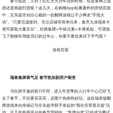
春节临近，又到了红红火火办年货的时候，你是要网上血
拼还是商超扫货呢？这几天，在购物App轮番轰炸的营销页面
中，京东超市别出心裁的一款翻牌游戏让不少网友“手指大
动”。“只要完成签到、关注店铺等简单任务，集齐九张瑞兽卡
便可获取大量京豆”，经典集牌+年味元素+丰厚奖励，可谓放
飞了购物车驾驶员们的过年心，你要不要也来试下手气呢？
游戏页面
瑞兽集牌喜气足 春节热加剧用户裂变
与狂拼手速的双11不同，进入年货季的人们半个心已经飞
去了春节，不仅要买买买，还图个热闹和好玩。这款瑞兽版翻
牌游戏来自
徐福记
与京东超市联手发起的“我在宫里逛京超”活
动，近几年电商平台的春节营销中，“集牌分奖”已经成为屡试