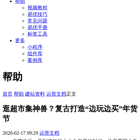
帮助
视频教程
易优技巧
常见问题
易优手册
标签工具
更多
小程序
组件库
案例库
帮助
首页
帮助
建站资料
运营文档
正文
逛超市集神兽？复古打造“边玩边买”年货
节
2020-02-17 09:29
运营文档