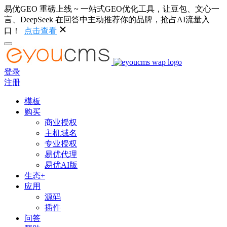
易优GEO 重磅上线 ~ 一站式GEO优化工具，让豆包、文心一
言、DeepSeek 在回答中主动推荐你的品牌，抢占AI流量入
口！
点击查看
登录
注册
模板
购买
商业授权
主机域名
专业授权
易优代理
易优AI版
生态+
应用
源码
插件
问答