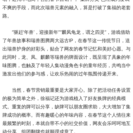
不爽的手段，而此次瑞兽元素的融入，算是打破了集福的老套
路。
“驱赶‘年兽’，迎接新年”“麟凤龟龙，谓之四灵”，游戏借助
了年兽故事和瑞兽图腾两大远古IP，在春节这一传统节日，送
出瑞兽护身的好彩头，贴合了网友的春节记忆和美好心愿。与
此同时，龙、凤、麒麟等瑞兽的牌面设计，既呈现了具象的年
味图腾，也触及了年轻人集动漫角色卡的童年经历，共鸣当中
激发出他们的参与感，让欢乐热闹的过年氛围传递开来。
当然，春节营销最重要是大家开心。除了把活动任务设置
的极为简单之外，徐福记还为游戏植入了好友换牌的经典模
式。重复的牌可以分享，缺牌可以朋友圈求助，大大增加了集
牌成功的概率。而有趣暖心的年味内容，在春节这个人情往来
最频繁的时刻，本就自带不小的社交价值，网友会乐呵呵地互
动分享、组团翻牌也就顺理成章了。