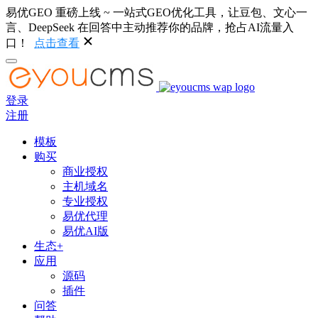
易优GEO 重磅上线 ~ 一站式GEO优化工具，让豆包、文心一
言、DeepSeek 在回答中主动推荐你的品牌，抢占AI流量入
口！
点击查看
登录
注册
模板
购买
商业授权
主机域名
专业授权
易优代理
易优AI版
生态+
应用
源码
插件
问答