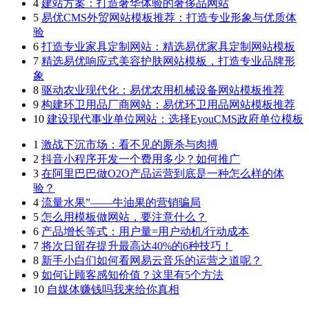
4
建站方案：打造奢华体验的奢侈品网站
5
易优CMS外贸网站模板推荐：打造专业形象与优质体
验
6
打造专业家具定制网站：精选易优家具定制网站模板
7
精选易优响应式美容护肤网站模板，打造专业品牌形
象
8
驱动农业现代化：易优农用机械设备网站模板推荐
9
构建环卫用品厂商网站：易优环卫用品网站模板推荐
10
建设现代事业单位网站：选择EyouCMS政府单位模板
1
激战下沉市场：看不见的厮杀与肉搏
2
抖音小程序开发一个费用多少？如何推广
3
在阿里巴巴做O2O产品运营到底是一种怎么样的体
验？
4
流量水果”——牛油果的营销骗局
5
怎么用模板做网站，要注意什么？
6
产品增长等式：用户量=用户动机/行动成本
7
将次日留存提升最高达40%的6种技巧！
8
新手小白们如何看网易云音乐的运营之道呢？
9
如何让顾客感知价值？这里有5个方法
10
自媒体赚钱吗我来给你真相