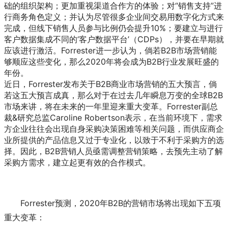
础的组织架构；更加重视渠道合作方的体验；对“销售支持”进
行商务角色定义；并认为尽管很多企业间交易用数字化方式来
完成，但线下销售人员参与比例仍会提升10%；要建立与进行
客户数据集成不同的‘客户数据平台’（CDPs），并要在早期就
应该进行激活。Forrester进一步认为，倘若B2B市场营销能
够顺应这些变化，那么2020年将会成为B2B行业发展旺盛的
年份。
近日，Forrester发布关于B2B商业市场营销的五大预言，倘
若这五大预言成真，那么对于在过去几年瞬息万变的全球B2B
市场来讲，将在未来的一年里迎来重大变革。Forrester副总
裁&研究总监Caroline Robertson表示，在当前环境下，需求
方企业往往会出现自身采购决策困难等相关问题，而供应商企
业所提供的产品信息又过于专业化，以致于不利于采购方的选
择。因此，B2B营销人员亟需调整营销策略，去预先主动了解
采购方需求，建立起更有效的合作模式。
Forrester预测，2020年B2B的营销市场将出现如下五项
重大变革：