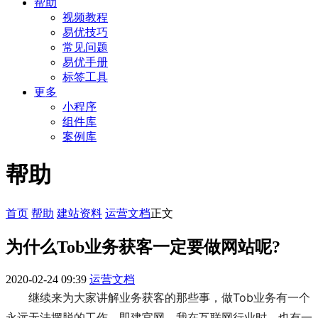
帮助
视频教程
易优技巧
常见问题
易优手册
标签工具
更多
小程序
组件库
案例库
帮助
首页
帮助
建站资料
运营文档
正文
为什么Tob业务获客一定要做网站呢?
2020-02-24 09:39
运营文档
继续来为大家讲解业务获客的那些事，做Tob业务有一个
永远无法摆脱的工作，即建官网，我在互联网行业时，也有一