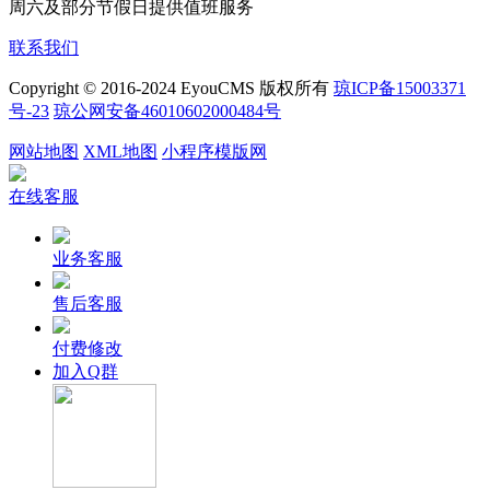
周六及部分节假日提供值班服务
联系我们
Copyright © 2016-2024 EyouCMS 版权所有
琼ICP备15003371
号-23
琼公网安备46010602000484号
网站地图
XML地图
小程序模版网
在线客服
业务客服
售后客服
付费修改
加入Q群