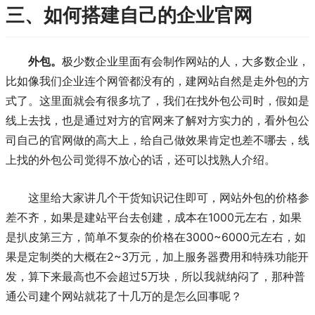
三、如何搭建自己的企业官网
外包。
极少数企业里面有会制作网站的人，大多数企业，
比如像我们企业连个网管都没有的，建网站自然是走外包的方
式了。这里面就会有很多坑了，我们在找外包公司时，假如是
线上去找，也是通过对方的官网来了解对方实力的，看外包公
司自己的官网做的高大上，给自己做效果肯定也差不哪去，线
上找的外包公司觉得不放心的话，还可以找熟人介绍。
这里给大家讲几个干货知识记住即可，网站外包的价格参
差不齐，如果是建站平台去创建，成本在1000元左右，如果
是扒皮第三方，简单不复杂的价格在3000~6000元左右，如
果是定制类的大概在2~3万元，加上服务器费用和特殊功能开
发，算下来最高也不会超过5万块，所以我就纳闷了，那种普
通公司建个网站就花了十几万的是怎么回事呢？