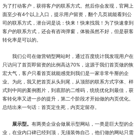
为了打动客户，获得客户的联系方式。然后你会发现，官网上
面至少有4个以上入口，提示用户留资，翻个几页就能看到公
司的联系方式，潜台词是说：快来！快来找我！为了快速拿到
客户的联系方式，还会有咨询弹窗，体验虽然不好，但是获客
转化率是可以的。
我们公司在做营销型网站时，通过百度统计我发现用户在
只访问了首页即留资的比例高达70%，这源于我们首页做的恢
宏大气，客户只看首页就能感觉到我们是一家非常牛掰的企
业。为此，我又把首页从头到尾，从顶部的联系方式字体、样
式到中间的案例图片，到底部的二维码，统统优化到最佳，获
客转化率又进一步的提升，第二个阶段才开始做的内页优化。
总结出来一句话：首页定生死，内页定留存。
展示型。
有两类企业会做展示型网站，一类是巨大型的企
业，在业内口碑已经到顶，无须装饰自己，他们做的网站只需