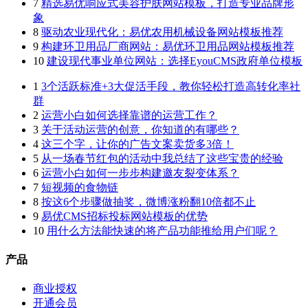
7
精选易优响应式美容护肤网站模板，打造专业品牌形
象
8
驱动农业现代化：易优农用机械设备网站模板推荐
9
构建环卫用品厂商网站：易优环卫用品网站模板推荐
10
建设现代事业单位网站：选择EyouCMS政府单位模板
1
3个活跃标准+3大促活手段，教你轻松打造高转化率社
群
2
运营小白如何选择靠谱的运营工作？
3
关于活动运营的创意，你知道的有哪些？
4
这三个字，让你的广告文案卖货多3倍！
5
从一场春节红包的活动中我总结了这些宝贵的经验
6
运营小白如何一步步构建邀友裂变体系？
7
短视频的食物链
8
按这6个步骤做抽奖，微博涨粉翻10倍都不止
9
易优CMS招标投标网站模板的优势
10
用什么方法能快速的将产品功能推给用户们呢？
产品
商业授权
开通会员