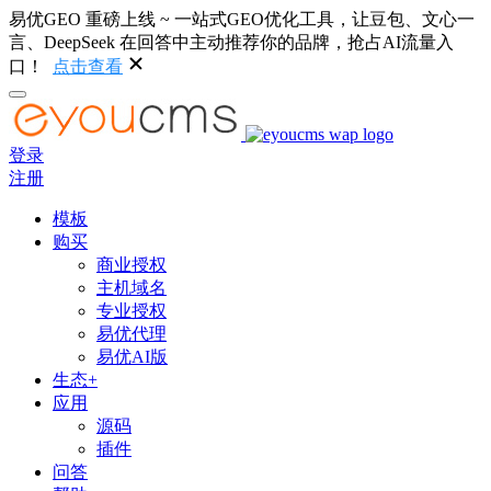
易优GEO 重磅上线 ~ 一站式GEO优化工具，让豆包、文心一
言、DeepSeek 在回答中主动推荐你的品牌，抢占AI流量入
口！
点击查看
登录
注册
模板
购买
商业授权
主机域名
专业授权
易优代理
易优AI版
生态+
应用
源码
插件
问答