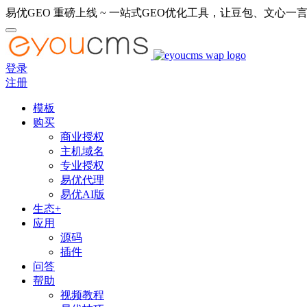
易优GEO 重磅上线 ~ 一站式GEO优化工具，让豆包、文心一言
登录
注册
模板
购买
商业授权
主机域名
专业授权
易优代理
易优AI版
生态+
应用
源码
插件
问答
帮助
视频教程