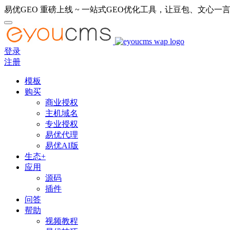
易优GEO 重磅上线 ~ 一站式GEO优化工具，让豆包、文心一言
登录
注册
模板
购买
商业授权
主机域名
专业授权
易优代理
易优AI版
生态+
应用
源码
插件
问答
帮助
视频教程