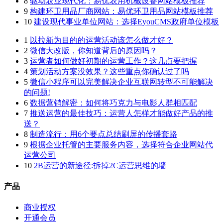
8
驱动农业现代化：易优农用机械设备网站模板推荐
9
构建环卫用品厂商网站：易优环卫用品网站模板推荐
10
建设现代事业单位网站：选择EyouCMS政府单位模板
1
以拉新为目的的运营活动该怎么做才好？
2
微信大改版，你知道背后的原因吗？ ​
3
运营者如何做好初期的运营工作？这几点要把握
4
策划活动方案没效果？这些重点你确认过了吗
5
微信小程序可以完美解决企业互联网转型不可能解决
的问题!
6
数据营销解密：如何将巧克力与电影人群相匹配
7
推送运营的最佳技巧：运营人怎样才能做好产品的推
送？
8
制造流行：用6个要点总结刷屏的传播套路
9
根据企业托管的主要服务内容，选择符合企业网站代
运营公司
10
2B运营的新途径:拆掉2C运营思维的墙
产品
商业授权
开通会员