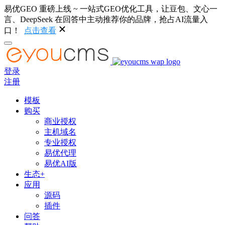
易优GEO 重磅上线 ~ 一站式GEO优化工具，让豆包、文心一
言、DeepSeek 在回答中主动推荐你的品牌，抢占AI流量入
口！
点击查看
登录
注册
模板
购买
商业授权
主机域名
专业授权
易优代理
易优AI版
生态+
应用
源码
插件
问答