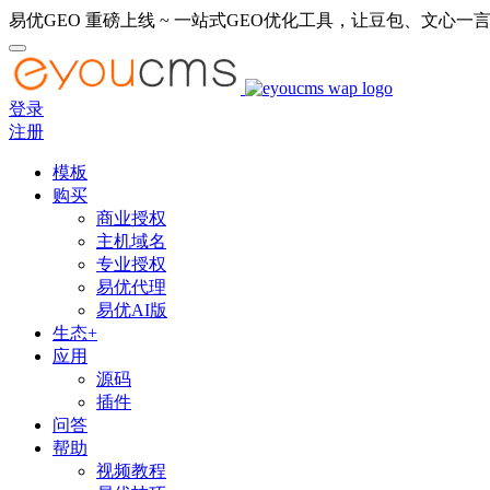
易优GEO 重磅上线 ~ 一站式GEO优化工具，让豆包、文心一言
登录
注册
模板
购买
商业授权
主机域名
专业授权
易优代理
易优AI版
生态+
应用
源码
插件
问答
帮助
视频教程