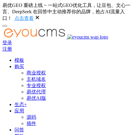
易优GEO 重磅上线 ~ 一站式GEO优化工具，让豆包、文心一
言、DeepSeek 在回答中主动推荐你的品牌，抢占AI流量入
口！
点击查看
登录
注册
模板
购买
商业授权
主机域名
专业授权
易优代理
易优AI版
生态+
应用
源码
插件
问答