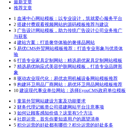
最新文章
推荐文章
1
血液中心网站模板：以专业设计，筑就爱心服务平台
2
搭建付费观看视频网站的源码模板推荐与建议
3
广告设计网站模板，助力传统广告设计公司业务推广
与获客
4
建站方案：打造奢华体验的奢侈品网站
5
易优CMS外贸网站模板推荐：打造专业形象与优质体
验
6
打造专业家具定制网站：精选易优家具定制网站模板
7
精选易优响应式美容护肤网站模板，打造专业品牌形
象
8
驱动农业现代化：易优农用机械设备网站模板推荐
9
构建环卫用品厂商网站：易优环卫用品网站模板推荐
10
建设现代事业单位网站：选择EyouCMS政府单位模板
1
童装外贸网站建设方案及功能要求
2
财务代理记账类公司搭建网站平台注意事项
3
如何让顾客感知价值？这里有5个方法
4
社群运营，首先你要知道用户的愿望清单
5
积分运营的好处都有哪些？积分运营的好处多多