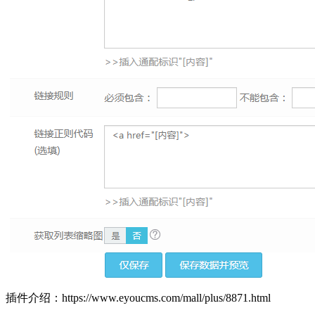
插件介绍：https://www.eyoucms.com/mall/plus/8871.html