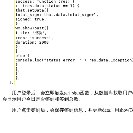
success: function (res) {

if (res.data.status == 1) {

that.setData({

total_sign: that.data.total_sign+1,

signed: true,

})

wx.showToast({

title: '成功',

icon: 'success',

duration: 2000

})

}

else {

console.log("status error: " + res.data.Exception)
}

},

})

},
用户登录后，会立即触发get_sign函数，从数据库获取用户签到
会显示用户今日是否签到和签到总数。
用户点击签到后，会保存签到信息，并更新data。用showTo