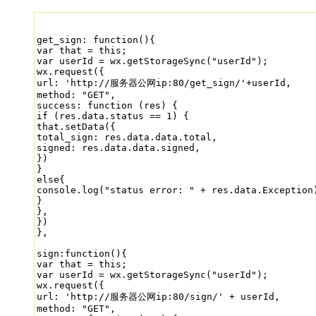
get_sign: function(){

var that = this;

var userId = wx.getStorageSync("userId");

wx.request({

url: 'http://服务器公网ip:80/get_sign/'+userId,

method: "GET",

success: function (res) {

if (res.data.status == 1) {

that.setData({

total_sign: res.data.data.total,

signed: res.data.data.signed,

})

}

else{

console.log("status error: " + res.data.Exception)
}

},

})

},

sign:function(){

var that = this;

var userId = wx.getStorageSync("userId");

wx.request({

url: 'http://服务器公网ip:80/sign/' + userId,

method: "GET",
