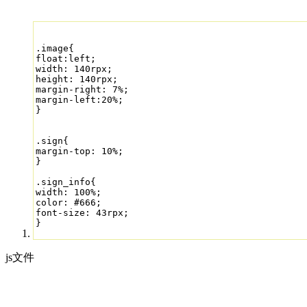
.image{

float:left;

width: 140rpx;

height: 140rpx;

margin-right: 7%;

margin-left:20%;

}

.sign{

margin-top: 10%;

}

.sign_info{

width: 100%;

color: #666;

font-size: 43rpx;

}
js文件