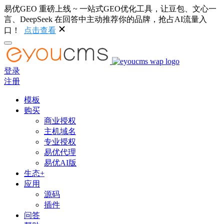
易优GEO 重磅上线 ~ 一站式GEO优化工具，让豆包、文心一
言、DeepSeek 在回答中主动推荐你的品牌，抢占AI流量入
口！
点击查看
登录
注册
模板
购买
商业授权
主机域名
专业授权
易优代理
易优AI版
生态+
应用
源码
插件
问答