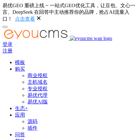
易优GEO 重磅上线 ~ 一站式GEO优化工具，让豆包、文心一
言、DeepSeek 在回答中主动推荐你的品牌，抢占AI流量入
口！
点击查看
登录
注册
模板
购买
商业授权
主机域名
专业授权
易优代理
易优AI版
生态+
应用
源码
插件
问答