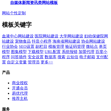
自媒体新闻资讯类网站模板
网站个性定制
模板关键字
血液中心网站建设
医院网站建设
大学网站建设
妇幼保健院网
站建设
宠物食品
抖音小程序
海南省网站建设
协会网站建设
行业协会
SEO设置
副栏目
模板管理
验证码管理
微站点
单页
模型
图集模型
下载模型
URL配置
系统报错
加盟代理
百度小
程序
问答插件
安全设置
数据库
搜索
云短信
电子邮箱
支付配
置
自定义变量
管理员
更多>>
产品
商业授权
开通会员
易优代理
推荐主机
服务