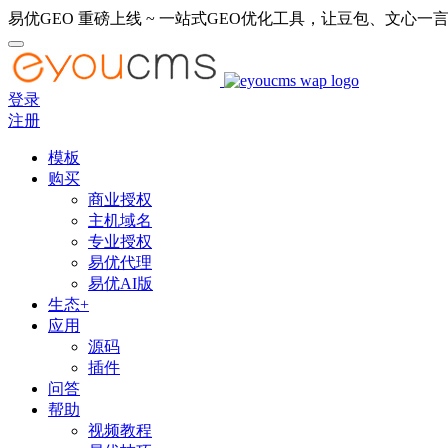
易优GEO 重磅上线 ~ 一站式GEO优化工具，让豆包、文心一言
登录
注册
模板
购买
商业授权
主机域名
专业授权
易优代理
易优AI版
生态+
应用
源码
插件
问答
帮助
视频教程