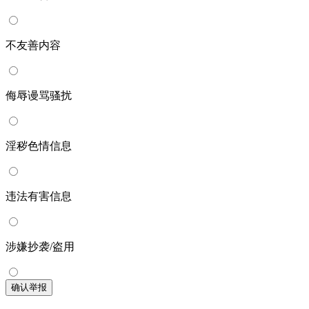
不友善内容
侮辱谩骂骚扰
淫秽色情信息
违法有害信息
涉嫌抄袭/盗用
确认举报