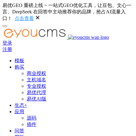
易优GEO 重磅上线 ~ 一站式GEO优化工具，让豆包、文心一
言、DeepSeek 在回答中主动推荐你的品牌，抢占AI流量入
口！
点击查看
登录
注册
模板
购买
商业授权
主机域名
专业授权
易优代理
易优AI版
生态+
应用
源码
插件
问答