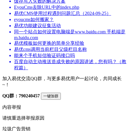
缓存写入失败的解决方案
EyouCms去除URL中的index.php
易优CMS使用过程遇到问题汇总（2024-09-25）
eyoucms如何搬家？
易优功能建议征集活动
同一个站点如何设置电脑端是www.baidu.com 手机端是
m.baidu.com
易优模板如何更换的简单分享经验
易优cms调用当前栏目父级栏目名称
能来个手机短信验证码接口吗
百度自动主动推送造成失败的原因讲述，您有吗？（教
程篇）
加入易优交流QQ群，与更多易优用户一起讨论，共同成长
~！
QQ群：790240457
一键加群
内容举报
请慎重选择举报原因
垃圾广告营销