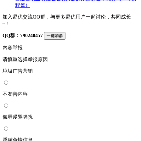
程篇）
加入易优交流QQ群，与更多易优用户一起讨论，共同成长
~！
QQ群：790240457
一键加群
内容举报
请慎重选择举报原因
垃圾广告营销
不友善内容
侮辱谩骂骚扰
淫秽色情信息