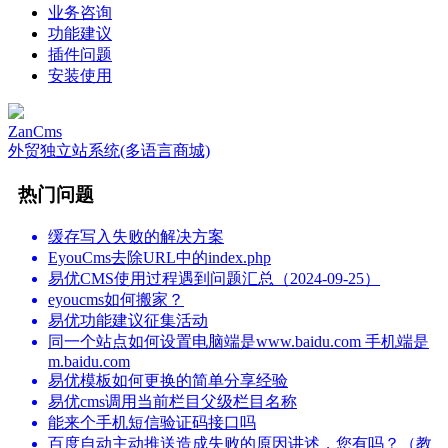
业务咨询
功能建议
插件问题
安装使用
ZanCms
外贸独立站系统(多语言商城)
热门问题
缓存写入失败的解决方案
EyouCms去除URL中的index.php
易优CMS使用过程遇到问题汇总（2024-09-25）
eyoucms如何搬家？
易优功能建议征集活动
同一个站点如何设置电脑端是www.baidu.com 手机端是
m.baidu.com
易优模板如何更换的简单分享经验
易优cms调用当前栏目父级栏目名称
能来个手机短信验证码接口吗
百度自动主动推送造成失败的原因讲述，您有吗？（教