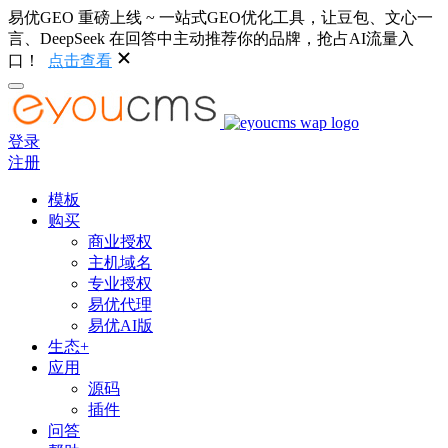
易优GEO 重磅上线 ~ 一站式GEO优化工具，让豆包、文心一
言、DeepSeek 在回答中主动推荐你的品牌，抢占AI流量入
口！
点击查看
登录
注册
模板
购买
商业授权
主机域名
专业授权
易优代理
易优AI版
生态+
应用
源码
插件
问答