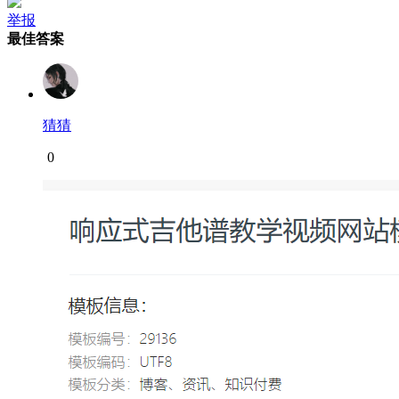
举报
最佳答案
猜猜
0