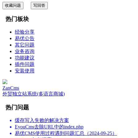
收藏问题
写回答
热门板块
经验分享
易优公告
其它问题
业务咨询
功能建议
插件问题
安装使用
ZanCms
外贸独立站系统(多语言商城)
热门问题
缓存写入失败的解决方案
EyouCms去除URL中的index.php
易优CMS使用过程遇到问题汇总（2024-09-25）