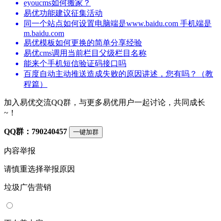
eyoucms如何搬家？
易优功能建议征集活动
同一个站点如何设置电脑端是www.baidu.com 手机端是
m.baidu.com
易优模板如何更换的简单分享经验
易优cms调用当前栏目父级栏目名称
能来个手机短信验证码接口吗
百度自动主动推送造成失败的原因讲述，您有吗？（教
程篇）
加入易优交流QQ群，与更多易优用户一起讨论，共同成长
~！
QQ群：790240457
一键加群
内容举报
请慎重选择举报原因
垃圾广告营销