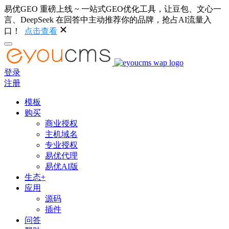
易优GEO 重磅上线 ~ 一站式GEO优化工具，让豆包、文心一
言、DeepSeek 在回答中主动推荐你的品牌，抢占AI流量入
口！
点击查看
登录
注册
模板
购买
商业授权
主机域名
专业授权
易优代理
易优AI版
生态+
应用
源码
插件
问答