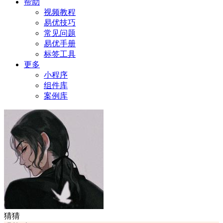
帮助
视频教程
易优技巧
常见问题
易优手册
标签工具
更多
小程序
组件库
案例库
猜猜