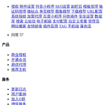
授权
附件设置
抖音小程序
SEO设置
副栏目
模板管理
验
证码管理
微站点
单页模型
图集模型
下载模型
URL配置
系统报错
加盟代理
百度小程序
问答插件
安全设置
数据
库
搜索
云短信
电子邮箱
支付配置
自定义变量
管理员
网站搬家
友情链接
插件应用
TAG
手机端
瀑布流
问答
57
产品
商业授权
开通会员
易优代理
推荐主机
服务
更新日志
用户案例
加入Q群
增值服务