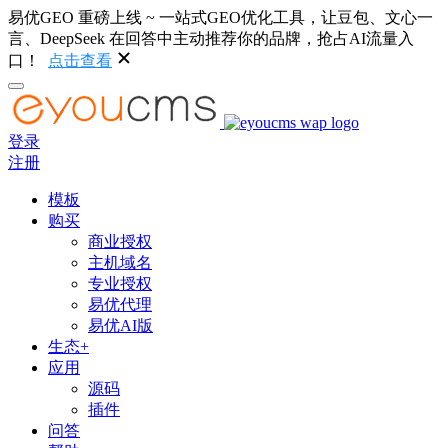
易优GEO 重磅上线 ~ 一站式GEO优化工具，让豆包、文心一
言、DeepSeek 在回答中主动推荐你的品牌，抢占AI流量入
口！
点击查看
登录
注册
模板
购买
商业授权
主机域名
专业授权
易优代理
易优AI版
生态+
应用
源码
插件
问答